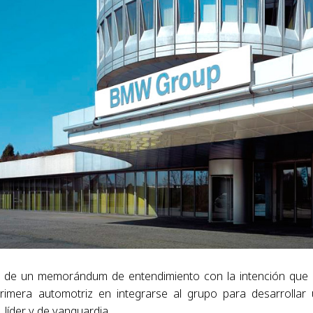
a de un memorándum de entendimiento con la intención que 
rimera automotriz en integrarse al grupo para desarrollar
 líder y de vanguardia.