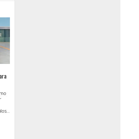
ara
imo
r
os...