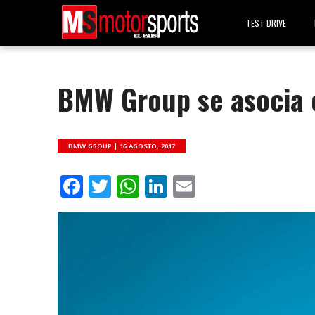
TEST DRIVE
BMW Group se asocia c
BMW GROUP |
16 AGOSTO, 2017
Facebook
Twitter
WhatsApp
LinkedIn
Email