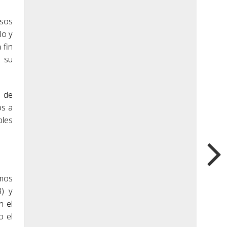
rsos
lo y
 fin
o su
s de
os a
bles
omos
3) y
n el
o el