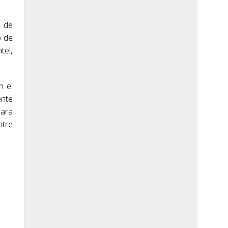
s de
o de
tel,
n el
ente
para
ntre