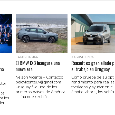
VER NOTA
VER NOTA
3 AGOSTO, 2026
3 AGOSTO, 2026
El BMW iX3 inaugura una
Renault es gran aliado p
ma
nueva era
el trabajo en Uruguay
Nelson Vicente – Contacto:
Como prueba de su ópt
pelovicenteuy@gmail.com
rendimiento para realiza
otor
Uruguay fue uno de los
traslados y ayudar en el
primeros países de América
ámbito laboral, los vehícul
ece
Latina que recibió...
ra los
let