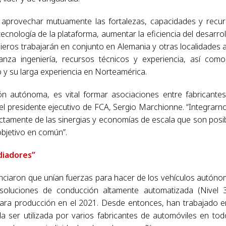
de aprovechar mutuamente las fortalezas, capacidades y recu
tecnología de la plataforma, aumentar la eficiencia del desarrol
ieros trabajarán en conjunto en Alemania y otras localidades a
ianza ingeniería, recursos técnicos y experiencia, así com
o y su larga experiencia en Norteamérica.
n autónoma, es vital formar asociaciones entre fabricante
 el presidente ejecutivo de FCA, Sergio Marchionne. “Integrarn
ectamente de las sinergias y economías de escala que son posi
bjetivo en común”.
diadores”
unciaron que unían fuerzas para hacer de los vehículos autón
 soluciones de conducción altamente automatizada (Nivel 
para producción en el 2021. Desde entonces, han trabajado e
a ser utilizada por varios fabricantes de automóviles en tod