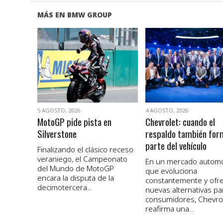
MÁS EN BMW GROUP
VER NOTA
VER NOTA
5 AGOSTO, 2026
4 AGOSTO, 2026
MotoGP pide pista en
Chevrolet: cuando el
Silverstone
respaldo también for
parte del vehículo
Finalizando el clásico receso
veraniego, el Campeonato
En un mercado autom
del Mundo de MotoGP
que evoluciona
encara la disputa de la
constantemente y ofr
decimotercera...
nuevas alternativas pa
consumidores, Chevro
reafirma una...