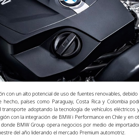
 con un alto potencial de uso de fuentes renovables, debido 
. De hecho, países como Paraguay, Costa Rica y Colombia pod
 transporte adoptando la tecnología de vehículos eléctricos 
egión con la integración de BMW i Performance en Chile y en o
ca, donde BMW Group opera negocios por medio de importado
mestre del año liderando el mercado Premium automotriz.