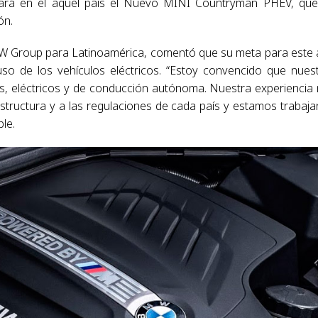
tará en el aquel país el Nuevo MINI Countryman PHEV, qu
ón.
MW Group para Latinoamérica, comentó que su meta para este
uso de los vehículos eléctricos. “Estoy convencido que nues
os, eléctricos y de conducción autónoma. Nuestra experiencia
structura y a las regulaciones de cada país y estamos trabaj
le.