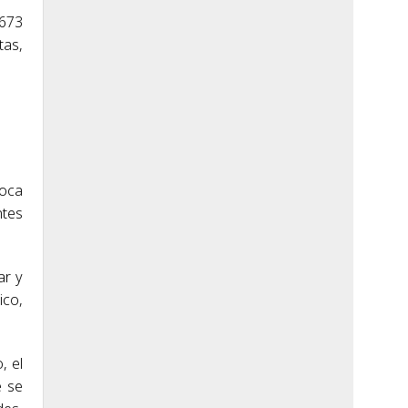
 673
tas,
foca
ntes
ar y
ico,
, el
e se