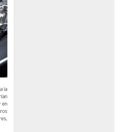
a la
rían
y en
tros
res,