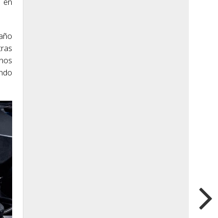
e en
 año
tras
 nos
ando