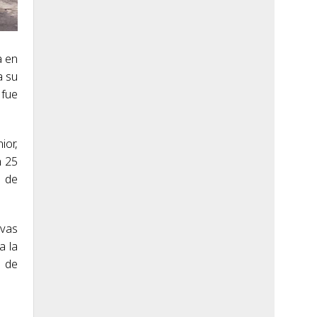
a en
a su
 fue
ior,
n 25
s de
ivas
a la
o de