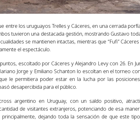
fue entre los uruguayos Trelles y Cáceres, en una cerrada porfí
Ambos tuvieron una destacada gestión, mostrando Gustavo tod
cualidades se mantienen intactas, mientras que “Fufi” Cáceres
tamente el espectáculo.
untos, escoltado por Cáceres y Alejandro Levy con 26. En Jun
ariano Jorge y Emiliano Schanton lo escoltan en el torneo co
ue le permitiera poder estar en la lucha por las posicione
pasó desapercibida para el público.
cross argentino en Uruguay, con un saldo positivo, atract
cantidad de visitantes extranjeros, potenciando de esa maner
, principalmente, dejando toda la sensación de que este tip