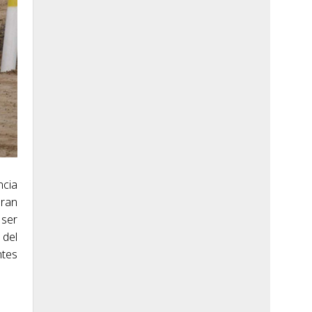
ncia
gran
 ser
 del
ntes