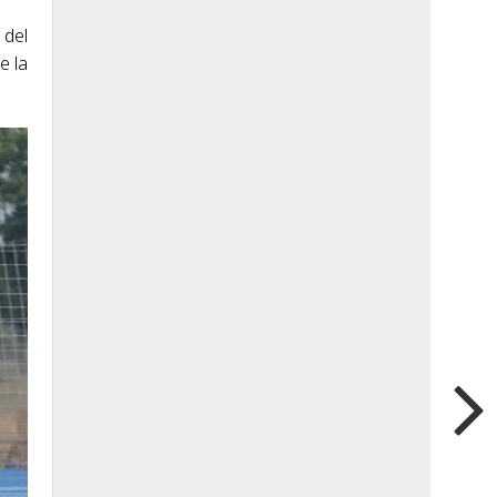
 del
e la