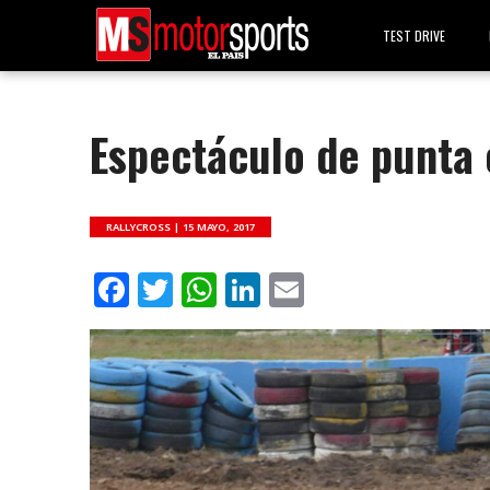
TEST DRIVE
Espectáculo de punta 
RALLYCROSS |
15 MAYO, 2017
Facebook
Twitter
WhatsApp
LinkedIn
Email