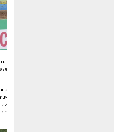
cual
lase
 una
 muy
n 32
 con