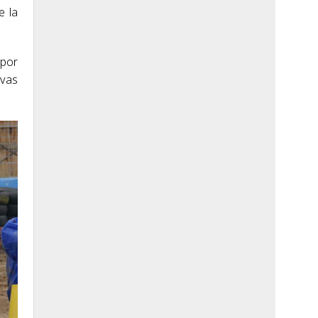
e la
 por
ivas