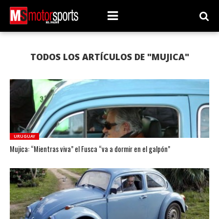
TODOS LOS ARTÍCULOS DE "MUJICA"
URUGUAY
Mujica: “Mientras viva” el Fusca “va a dormir en el galpón”