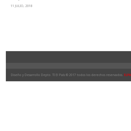
11 JULIO, 2018
Diseño y Desarrollo Depto. TI El País © 2017 todos los derechos reservados.
ELPA