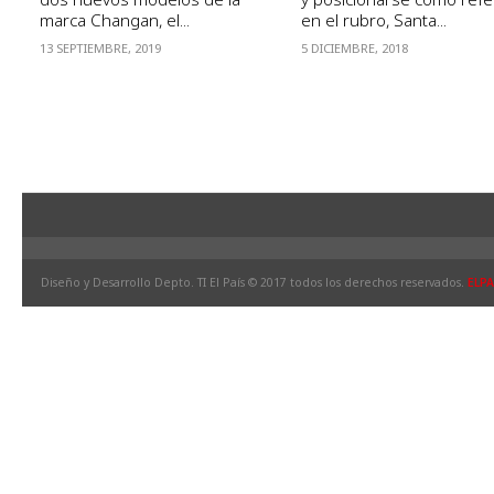
marca Changan, el...
en el rubro, Santa...
13 SEPTIEMBRE, 2019
5 DICIEMBRE, 2018
Diseño y Desarrollo Depto. TI El País © 2017 todos los derechos reservados.
ELPA