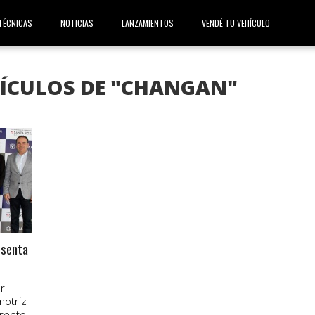
TÉCNICAS
NOTICIAS
LANZAMIENTOS
VENDÉ TU VEHÍCULO
TÍCULOS DE "CHANGAN"
esenta
r
motriz
erente