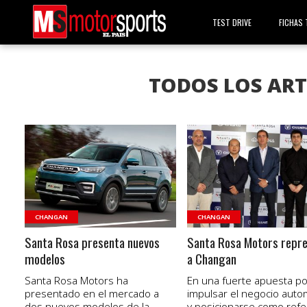
TEST DRIVE
FICHAS 
TODOS LOS AR
VER NOTA
VER NOTA
CHANGAN
CHANGAN
Santa Rosa presenta nuevos
Santa Rosa Motors repr
modelos
a Changan
Santa Rosa Motors ha
En una fuerte apuesta po
presentado en el mercado a
impulsar el negocio auto
dos nuevos modelos de la
y posicionarse como ref