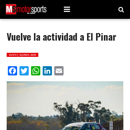
Vuelve la actividad a El Pinar
AUVO |
4 JUNIO, 2026
Facebook
Twitter
WhatsApp
LinkedIn
Email