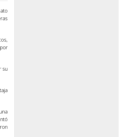
nato
eras
cos,
 por
r su
taja
 una
ontó
aron