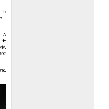
endo
erar
0 kW
a de
aja,
land
ra),