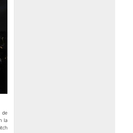
a de
n la
itch