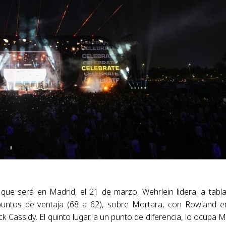
que será en Madrid, el 21 de marzo, Wehrlein lidera la tabl
puntos de ventaja (68 a 62), sobre Mortara, con Rowland e
 Cassidy. El quinto lugar, a un punto de diferencia, lo ocupa M