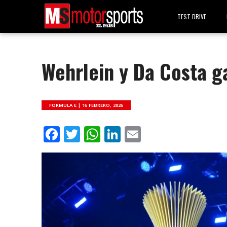
TEST DRIVE
Wehrlein y Da Costa g
FORMULA E |
16 FEBRERO, 2026
Facebook
Twitter
WhatsApp
LinkedIn
Email