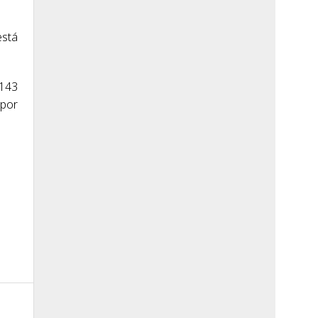
está
 143
 por