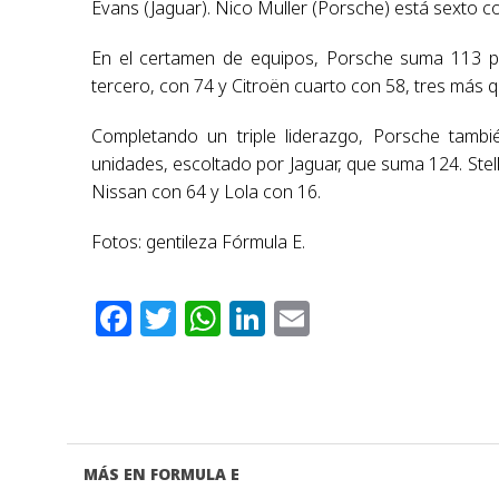
Evans (Jaguar). Nico Muller (Porsche) está sexto c
En el certamen de equipos, Porsche suma 113 pu
tercero, con 74 y Citroën cuarto con 58, tres más q
Completando un triple liderazgo, Porsche tamb
unidades, escoltado por Jaguar, que suma 124. Stel
Nissan con 64 y Lola con 16.
Fotos: gentileza Fórmula E.
Facebook
Twitter
WhatsApp
LinkedIn
Email
MÁS EN FORMULA E