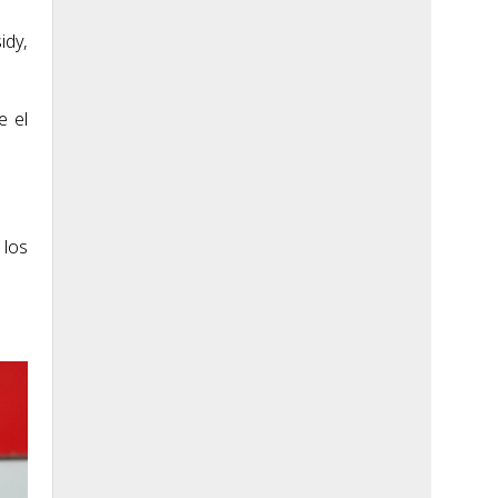
idy,
e el
 los