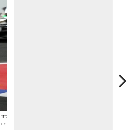
inta
n el