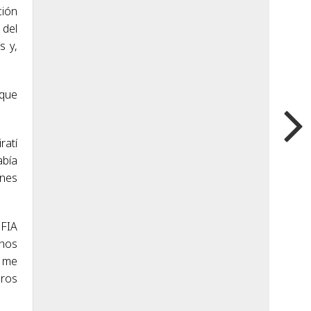
ción
 del
s y,
rque
ratí
abía
ones
 FIA
hos
y me
bros