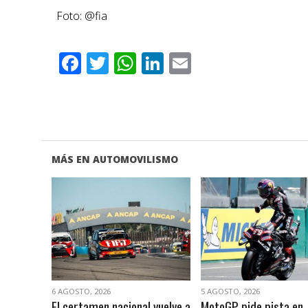
Foto: @fia
Facebook
Twitter
WhatsApp
LinkedIn
Email
MÁS EN AUTOMOVILISMO
VER NOTA
VER NOTA
6 AGOSTO, 2026
5 AGOSTO, 2026
El certamen nacional vuelve a
MotoGP pide pista en