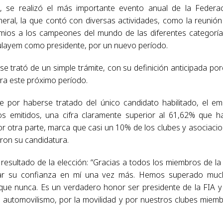
n, se realizó el más importante evento anual de la Federa
neral, la que contó con diversas actividades, como la reunión
emios a los campeones del mundo de las diferentes categoría
layem como presidente, por un nuevo período.
e trató de un simple trámite, con su definición anticipada po
ara este próximo período.
 por haberse tratado del único candidato habilitado, el emi
s emitidos, una cifra claramente superior al 61,62% que h
or otra parte, marca que casi un 10% de los clubes y asociaci
ron su candidatura.
esultado de la elección: “Gracias a todos los miembros de la
tar su confianza en mí una vez más. Hemos superado muc
 que nunca. Es un verdadero honor ser presidente de la FIA 
l automovilismo, por la movilidad y por nuestros clubes miem