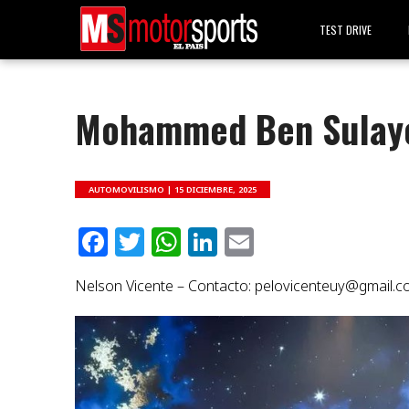
TEST DRIVE
Mohammed Ben Sulayem
AUTOMOVILISMO |
15 DICIEMBRE, 2025
Facebook
Twitter
WhatsApp
LinkedIn
Email
Nelson Vicente – Contacto:
pelovicenteuy@gmail.c