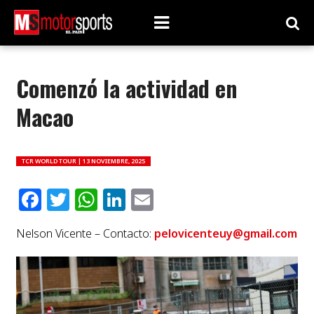
Comenzó la actividad en
Macao
TCR WORLD TOUR |
13 NOVIEMBRE, 2025
Facebook
Twitter
WhatsApp
LinkedIn
Email
Nelson Vicente – Contacto:
pelovicenteuy@gmail.com