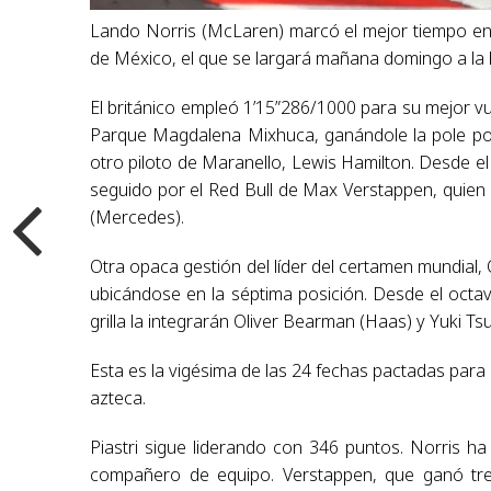
Lando Norris (McLaren) marcó el mejor tiempo en l
de México, el que se largará mañana domingo a la 
El británico empleó 1’15”286/1000 para su mejor v
Parque Magdalena Mixhuca, ganándole la pole posi
otro piloto de Maranello, Lewis Hamilton. Desde el 
seguido por el Red Bull de Max Verstappen, quien en
(Mercedes).
Otra opaca gestión del líder del certamen mundial,
ubicándose en la séptima posición. Desde el octavo 
grilla la integrarán Oliver Bearman (Haas) y Yuki Ts
Esta es la vigésima de las 24 fechas pactadas para
azteca.
Piastri sigue liderando con 346 puntos. Norris h
compañero de equipo. Verstappen, que ganó tres