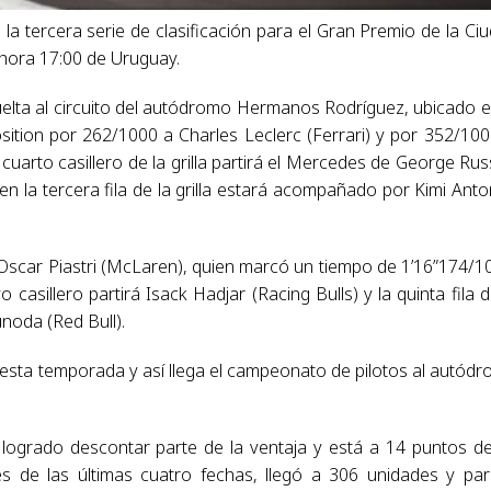
a tercera serie de clasificación para el Gran Premio de la Ci
hora 17:00 de Uruguay.
uelta al circuito del autódromo Hermanos Rodríguez, ubicado e
tion por 262/1000 a Charles Leclerc (Ferrari) y por 352/100
cuarto casillero de la grilla partirá el Mercedes de George Russ
 la tercera fila de la grilla estará acompañado por Kimi Anton
 Oscar Piastri (McLaren), quien marcó un tiempo de 1’16”174/1
casillero partirá Isack Hadjar (Racing Bulls) y la quinta fila d
unoda (Red Bull).
 esta temporada y así llega el campeonato de pilotos al autód
a logrado descontar parte de la ventaja y está a 14 puntos d
 de las últimas cuatro fechas, llegó a 306 unidades y pa