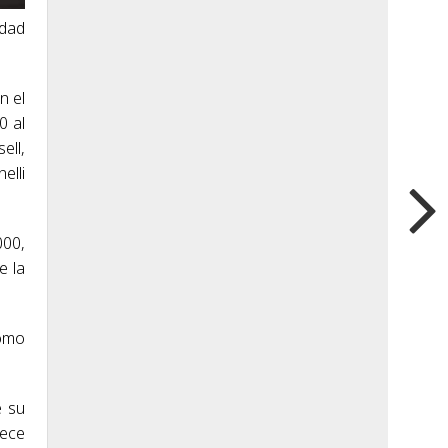
udad
n el
0 al
ell,
elli
000,
e la
romo
e su
rece