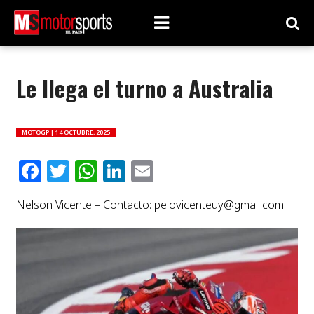
Le llega el turno a Australia
MOTOGP |
14 OCTUBRE, 2025
Facebook
Twitter
WhatsApp
LinkedIn
Email
Nelson Vicente – Contacto:
pelovicenteuy@gmail.com