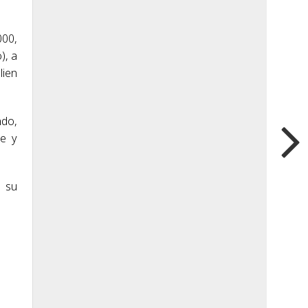
000,
), a
lien
ndo,
te y
e su