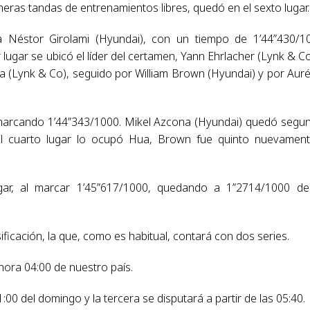
eras tandas de entrenamientos libres, quedó en el sexto lugar.
a Néstor Girolami (Hyundai), con un tiempo de 1’44”430/1
 lugar se ubicó el líder del certamen, Yann Ehrlacher (Lynk & Co
 (Lynk & Co), seguido por William Brown (Hyundai) y por Auré
, marcando 1’44”343/1000. Mikel Azcona (Hyundai) quedó segu
El cuarto lugar lo ocupó Hua, Brown fue quinto nuevamen
gar, al marcar 1’45”617/1000, quedando a 1”2714/1000 d
ificación, la que, como es habitual, contará con dos series.
hora 04:00 de nuestro país.
00 del domingo y la tercera se disputará a partir de las 05:40.