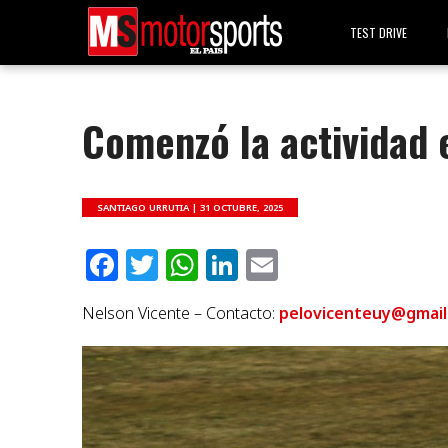
TEST DRIVE
Comenzó la actividad 
SANTIAGO URRUTIA |
31 OCTUBRE, 2025
Facebook
Twitter
WhatsApp
LinkedIn
Email
Nelson Vicente – Contacto:
pelovicenteuy@gmail