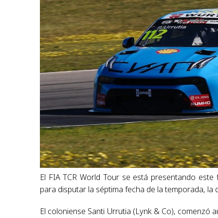
El FIA TCR World Tour se está presentando este f
para disputar la séptima fecha de la temporada, la
El coloniense Santi Urrutia (Lynk & Co), comenzó au