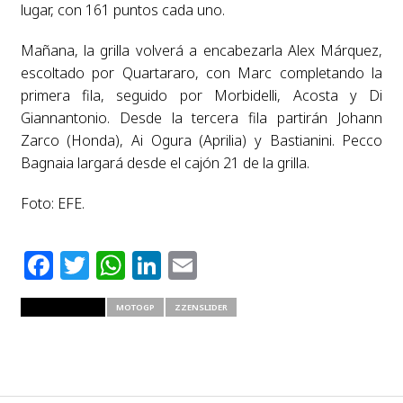
lugar, con 161 puntos cada uno.
Mañana, la grilla volverá a encabezarla Alex Márquez,
escoltado por Quartararo, con Marc completando la
primera fila, seguido por Morbidelli, Acosta y Di
Giannantonio. Desde la tercera fila partirán Johann
Zarco (Honda), Ai Ogura (Aprilia) y Bastianini. Pecco
Bagnaia largará desde el cajón 21 de la grilla.
Foto: EFE.
Facebook
Twitter
WhatsApp
LinkedIn
Email
RELATED ITEMS
MOTOGP
ZZENSLIDER