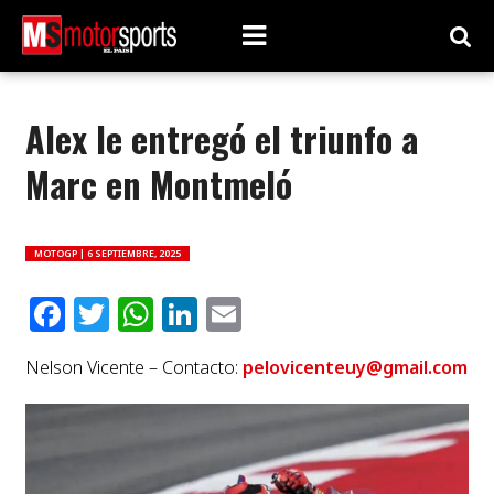
Alex le entregó el triunfo a
Marc en Montmeló
MOTOGP |
6 SEPTIEMBRE, 2025
Facebook
Twitter
WhatsApp
LinkedIn
Email
Nelson Vicente – Contacto:
pelovicenteuy@gmail.com