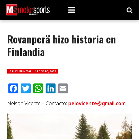
Rovanperä hizo historia en
Finlandia
RALLY MUNDIAL |
4 AGOSTO, 2025
Facebook
Twitter
WhatsApp
LinkedIn
Email
Nelson Vicente – Contacto:
pelovicente@gmail.com