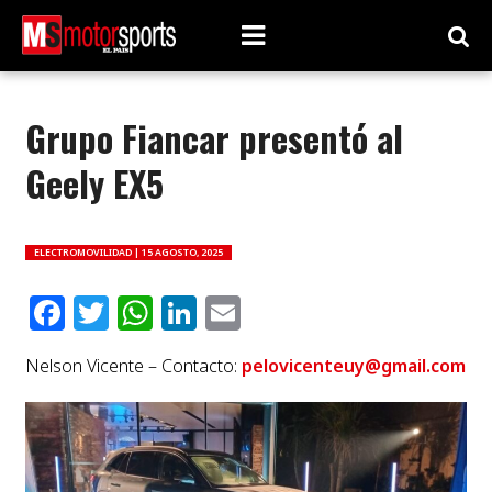
Grupo Fiancar presentó al
Geely EX5
ELECTROMOVILIDAD |
15 AGOSTO, 2025
Facebook
Twitter
WhatsApp
LinkedIn
Email
Nelson Vicente – Contacto:
pelovicenteuy@gmail.com