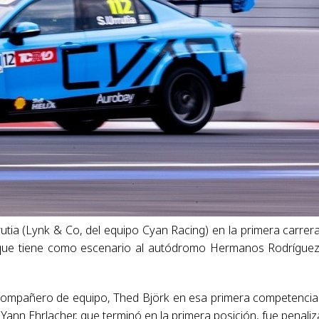
tia (Lynk & Co, del equipo Cyan Racing) en la primera carrer
a que tiene como escenario al autódromo Hermanos Rodrígue
compañero de equipo, Thed Björk en esa primera competencia
 Yann Ehrlacher, que terminó en la primera posición, fue penali