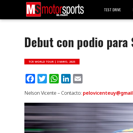
TEST DRIVE
Debut con podio para 
TCR WORLD TOUR |
3 MAYO, 2025
Facebook
Twitter
WhatsApp
LinkedIn
Email
Nelson Vicente – Contacto:
pelovicenteuy@gmail