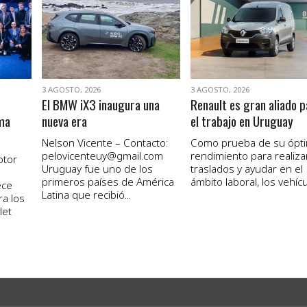
VER NOTA
VER NOTA
3 AGOSTO, 2026
3 AGOSTO, 2026
El BMW iX3 inaugura una
Renault es gran aliado p
ma
nueva era
el trabajo en Uruguay
Nelson Vicente – Contacto:
Como prueba de su ópt
pelovicenteuy@gmail.com
rendimiento para realiza
otor
Uruguay fue uno de los
traslados y ayudar en el
primeros países de América
ámbito laboral, los vehícul
ece
Latina que recibió...
ra los
let