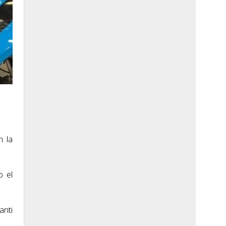
.
n la
o el
anti