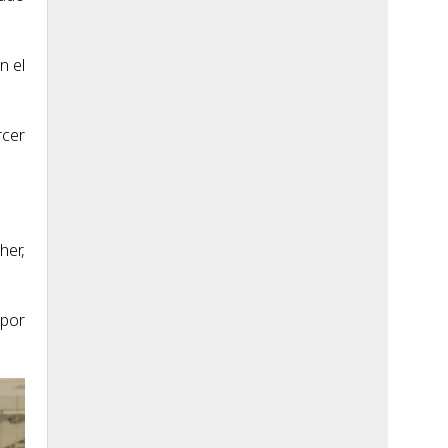
n el
rcer
her,
 por
.