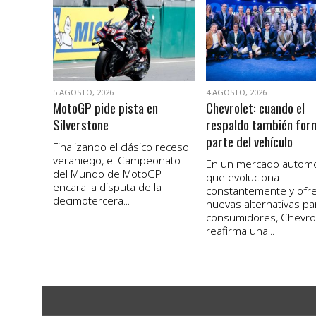
VER NOTA
VER NOTA
5 AGOSTO, 2026
4 AGOSTO, 2026
MotoGP pide pista en
Chevrolet: cuando el
Silverstone
respaldo también for
parte del vehículo
Finalizando el clásico receso
veraniego, el Campeonato
En un mercado autom
del Mundo de MotoGP
que evoluciona
encara la disputa de la
constantemente y ofr
decimotercera...
nuevas alternativas pa
consumidores, Chevro
reafirma una...