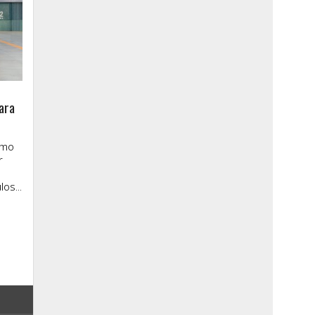
ara
imo
r
os...