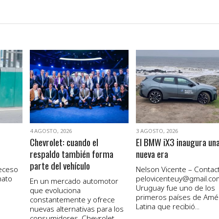
VER NOTA
VER NOTA
4 AGOSTO, 2026
3 AGOSTO, 2026
Chevrolet: cuando el
El BMW iX3 inaugura un
respaldo también forma
nueva era
parte del vehículo
receso
Nelson Vicente – Contact
nato
pelovicenteuy@gmail.co
En un mercado automotor
Uruguay fue uno de los
que evoluciona
primeros países de Amé
constantemente y ofrece
Latina que recibió...
nuevas alternativas para los
consumidores, Chevrolet