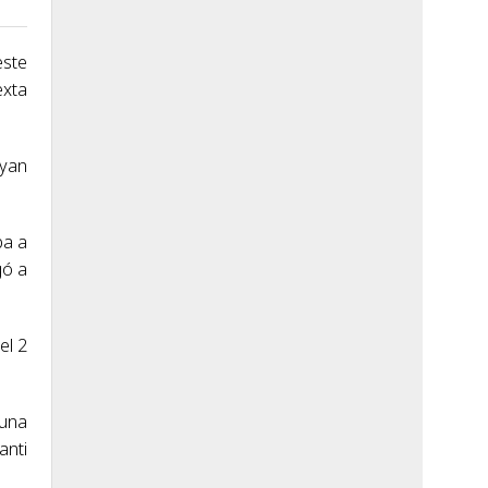
este
exta
Cyan
ba a
gó a
el 2
 una
anti