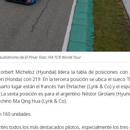
 autódromo de El Pinar. Foto: FIA TCR World Tour
orbert Michelisz (Hyundai) lidera la tabla de posiciones con
ri (Honda) con 219. En la tercera posición se ubica el sueco 
uarto lugar están el francés Yan Ehrlacher (Lynk & Co) y el esp
a sexta posición es para el argentino Néstor Girolami (Hyund
l chino Ma Qing Hua (Lynk & Co).
on 160 unidades.
entes todos los más destacados pilotos, especialmente los tres