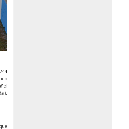
 244
Theb
añol
ai),
 que