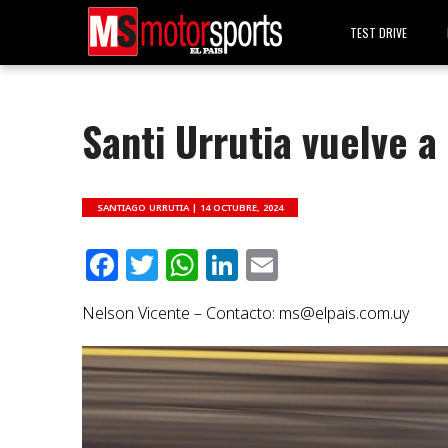
TEST DRIVE
Santi Urrutia vuelve a 
SANTIAGO URRUTIA |
14 OCTUBRE, 2024
Facebook
Twitter
WhatsApp
LinkedIn
Email
Nelson Vicente – Contacto:
ms@elpais.com.uy