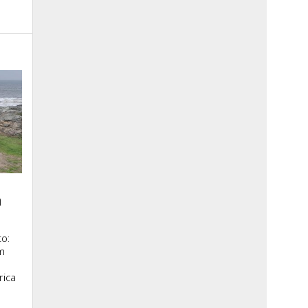
a
o:
m
rica