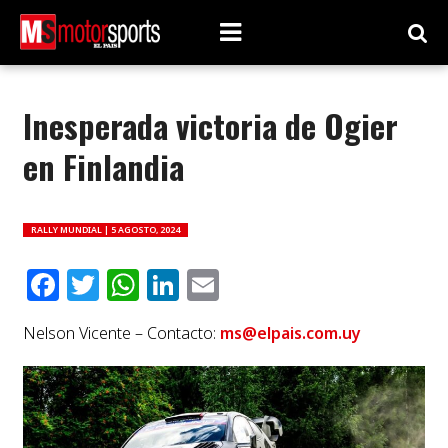
Inesperada victoria de Ogier
en Finlandia
RALLY MUNDIAL |
5 AGOSTO, 2024
Facebook
Twitter
WhatsApp
LinkedIn
Email
Nelson Vicente – Contacto:
ms@elpais.com.uy