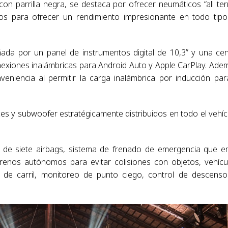
con parrilla negra, se destaca por ofrecer neumáticos “all ter
ñados para ofrecer un rendimiento impresionante en todo tip
a por un panel de instrumentos digital de 10,3” y una cen
nexiones inalámbricas para Android Auto y Apple CarPlay. Ade
niencia al permitir la carga inalámbrica por inducción par
s y subwoofer estratégicamente distribuidos en todo el vehíc
 de siete airbags, sistema de frenado de emergencia que e
 frenos autónomos para evitar colisiones con objetos, vehícu
o de carril, monitoreo de punto ciego, control de descens