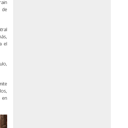
rain
o de
tral
más,
a el
ulo,
mite
los,
o en