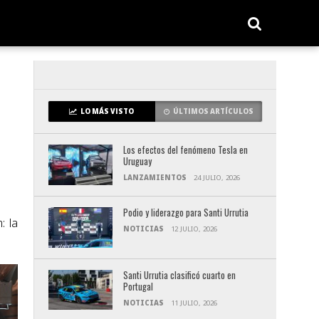
LO MÁS VISTO
ÚLTIMOS ARTÍCULOS
Los efectos del fenómeno Tesla en
Uruguay
LANZAMIENTOS
24 JULIO, 2026
Podio y liderazgo para Santi Urrutia
: la
NOTICIAS
12 JULIO, 2026
Santi Urrutia clasificó cuarto en
Portugal
NOTICIAS
11 JULIO, 2026