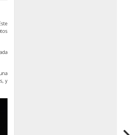
Este
utos
pada
 una
s, y