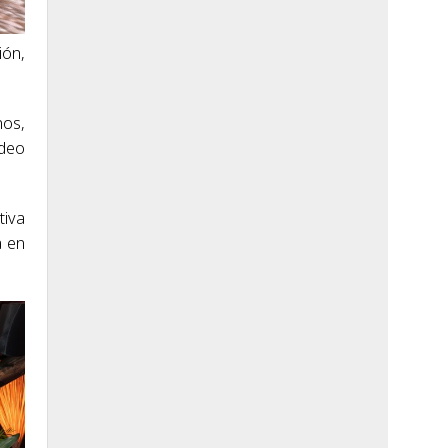
ión,
nos,
ideo
tiva
a en