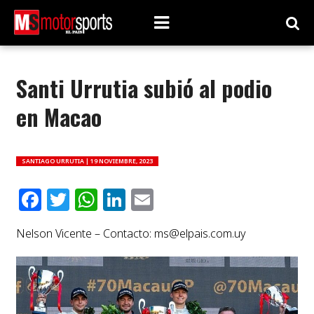
Santi Urrutia subió al podio
en Macao
SANTIAGO URRUTIA |
19 NOVIEMBRE, 2023
Facebook
Twitter
WhatsApp
LinkedIn
Email
Nelson Vicente – Contacto:
ms@elpais.com.uy