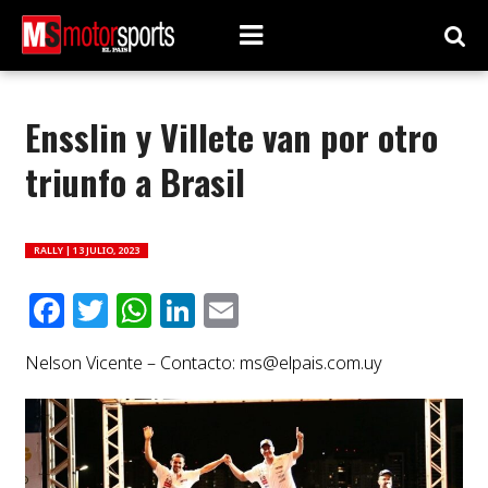
Ensslin y Villete van por otro
triunfo a Brasil
RALLY |
13 JULIO, 2023
Facebook
Twitter
WhatsApp
LinkedIn
Email
Nelson Vicente – Contacto:
ms@elpais.com.uy