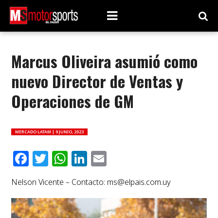
Marcus Oliveira asumió como
nuevo Director de Ventas y
Operaciones de GM
MERCADO LATAM |
9 JUNIO, 2023
Facebook
Twitter
WhatsApp
LinkedIn
Email
Nelson Vicente – Contacto:
ms@elpais.com.uy