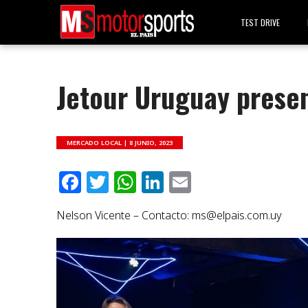
TEST DRIVE
Jetour Uruguay prese
MERCADO LOCAL |
8 JUNIO, 2023
Facebook
Twitter
WhatsApp
LinkedIn
Email
Nelson Vicente – Contacto:
ms@elpais.com.uy