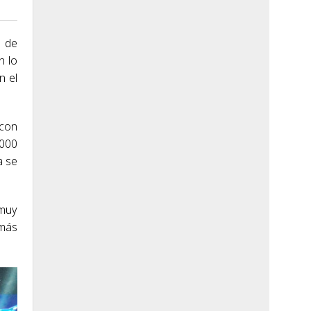
l de
n lo
n el
 con
.000
a se
 muy
 más