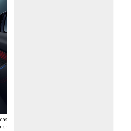
 más
rior