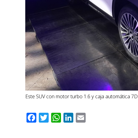
Este SUV con motor turbo 1.6 y caja automática 7D
Facebook
Twitter
WhatsApp
LinkedIn
Email