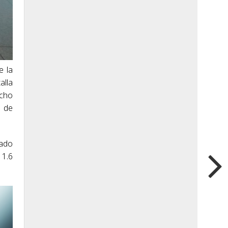
e la
alla
ocho
a de
lado
 1.6