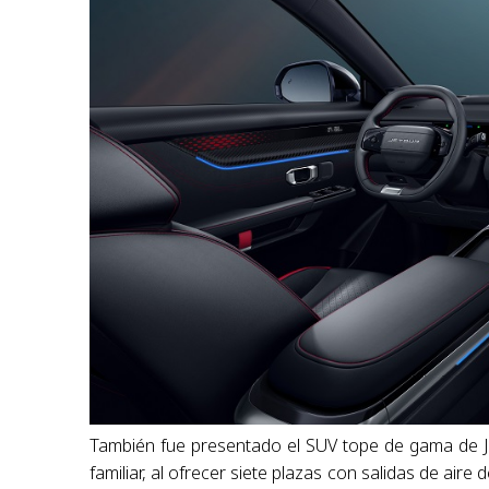
También fue presentado el SUV tope de gama de J
familiar, al ofrecer siete plazas con salidas de aire