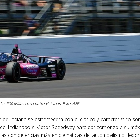
 500 Millas con cuatro victorias. Foto: AFP.
n de Indiana se estremecerá con el clásico y característico so
as del Indianapolis Motor Speedway para dar comienzo a su má
 de las competencias más emblemáticas del automovilismo depor