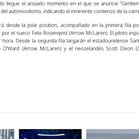
ndo llegue el ansiado momento en el que se anuncie “Gentle
 del automovilismo, indicando el inminente comienzo de la carr
ará desde la pole position, acompañado en la primera fila po
por el sueco Felix Rosenqvist (Arrow McLaren). El piloto esp
r hora. Desde la segunda fila largarán el estadounidense San
ato O’Ward (Arrow McLaren) y el neozelandés Scott Dixon (