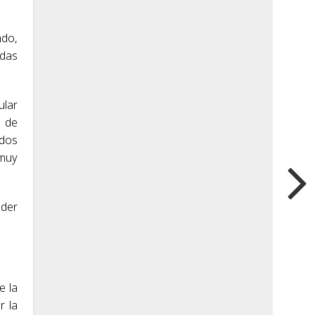
ndo,
adas
ular
s de
ados
 muy
oder
e la
r la