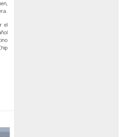
men,
era.
r el
añol
tino
Chip