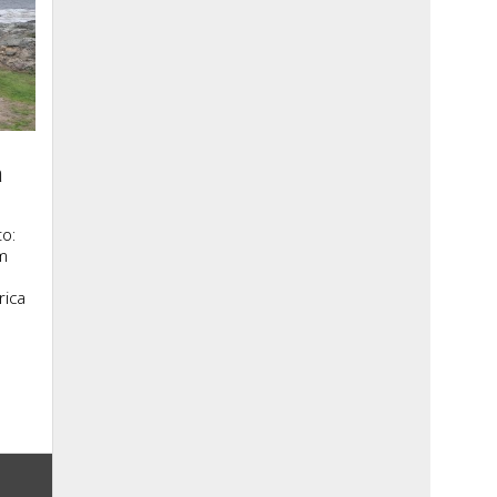
a
o:
m
rica