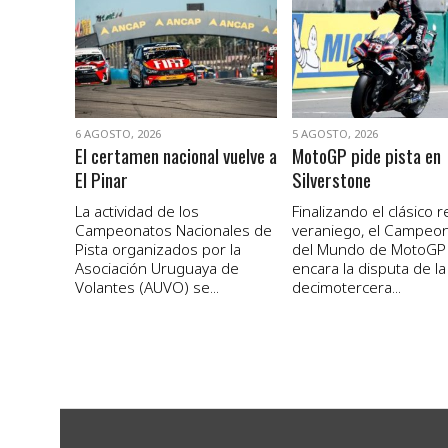
VER NOTA
VER NOTA
6 AGOSTO, 2026
5 AGOSTO, 2026
El certamen nacional vuelve a
MotoGP pide pista en
El Pinar
Silverstone
La actividad de los
Finalizando el clásico 
Campeonatos Nacionales de
veraniego, el Campeo
Pista organizados por la
del Mundo de MotoGP
Asociación Uruguaya de
encara la disputa de la
Volantes (AUVO) se...
decimotercera...