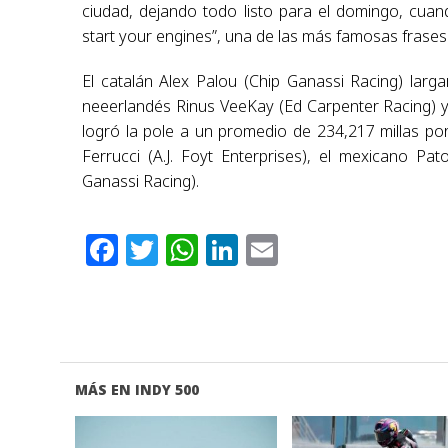
ciudad, dejando todo listo para el domingo, cua
start your engines”, una de las más famosas frases
El catalán Alex Palou (Chip Ganassi Racing) larg
neeerlandés Rinus VeeKay (Ed Carpenter Racing) y 
logró la pole a un promedio de 234,217 millas po
Ferrucci (A.J. Foyt Enterprises), el mexicano P
Ganassi Racing).
Facebook
Twitter
WhatsApp
LinkedIn
Email
MÁS EN INDY 500