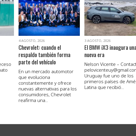
VER NOTA
VER NOTA
4 AGOSTO, 2026
3 AGOSTO, 2026
Chevrolet: cuando el
El BMW iX3 inaugura un
respaldo también forma
nueva era
parte del vehículo
receso
Nelson Vicente – Contact
nato
pelovicenteuy@gmail.co
En un mercado automotor
Uruguay fue uno de los
que evoluciona
primeros países de Amé
constantemente y ofrece
Latina que recibió...
nuevas alternativas para los
consumidores, Chevrolet
reafirma una...