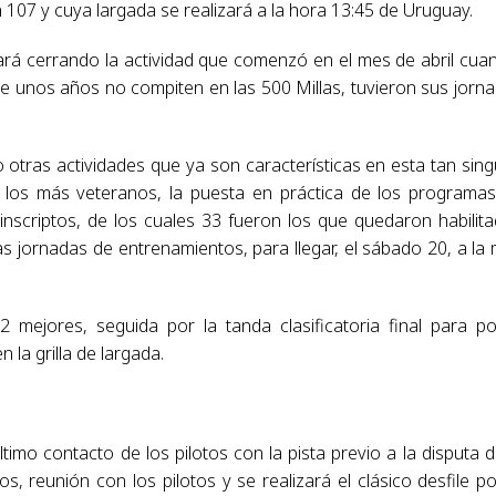
 107 y cuya largada se realizará a la hora 13:45 de Uruguay.
ará cerrando la actividad que comenzó en el mes de abril cua
ce unos años no compiten en las 500 Millas, tuvieron sus jorn
otras actividades que ya son características en esta tan sing
los más veteranos, la puesta en práctica de los programa
 inscriptos, de los cuales 33 fueron los que quedaron habilit
las jornadas de entrenamientos, para llegar, el sábado 20, a la
12 mejores, seguida por la tanda clasificatoria final para p
 la grilla de largada.
ltimo contacto de los pilotos con la pista previo a la disputa d
 reunión con los pilotos y se realizará el clásico desfile po