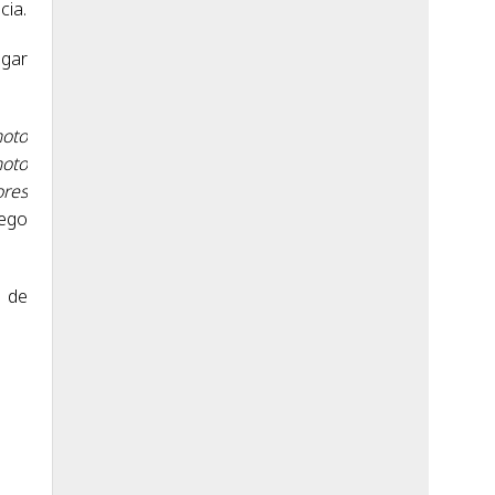
cia.
ugar
oto
moto
ores
uego
t de