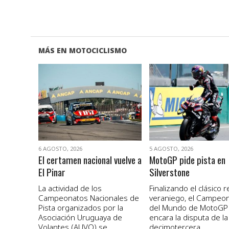
MÁS EN MOTOCICLISMO
VER NOTA
VER NOTA
6 AGOSTO, 2026
5 AGOSTO, 2026
El certamen nacional vuelve a
MotoGP pide pista en
El Pinar
Silverstone
La actividad de los
Finalizando el clásico 
Campeonatos Nacionales de
veraniego, el Campeo
Pista organizados por la
del Mundo de MotoGP
Asociación Uruguaya de
encara la disputa de la
Volantes (AUVO) se...
decimotercera...