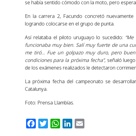
se había sentido cómodo con la moto, pero espera
En la carrera 2, Facundo concretó nuevamente u
logrando colocarse en el grupo de punta.
Así relataba el piloto uruguayo lo sucedido:
“Me 
funcionaba muy bien. Salí muy fuerte de una cur
me tiró… Fue un golpazo muy duro, pero bueno
condiciones para la próxima fecha”
, señaló luego
de los exámenes realizados le detectaron corrimie
La próxima fecha del campeonato se desarrollará
Catalunya.
Foto: Prensa Llambías.
Facebook
Twitter
WhatsApp
LinkedIn
Email