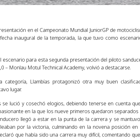
presentación en el Campeonato Mundial JuniorGP de motocicli
fecha inaugural de la temporada, la que tuvo como escenari
el escenario para esta segunda presentación del piloto sanduc
0,0 – Monlau Motul Technical Academy, volvió a destacarse.
 categoría, Llambías protagonizó otra muy buen clasifica
avo lugar.
s se lució y cosechó elogios, debiendo tenerse en cuenta qu
 apasionante en la que los nueve primeros quedaron separados
nducero llegó a estar en la punta de la carrera y se mantuv
eaban por la victoria, culminando en la novena posición en
declaró que había sido una carrera muy difícil, comentando qu