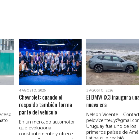
VER NOTA
VER NOTA
4 AGOSTO, 2026
3 AGOSTO, 2026
Chevrolet: cuando el
El BMW iX3 inaugura un
respaldo también forma
nueva era
parte del vehículo
receso
Nelson Vicente – Contact
nato
pelovicenteuy@gmail.co
En un mercado automotor
Uruguay fue uno de los
que evoluciona
primeros países de Amé
constantemente y ofrece
Latina que recibió...