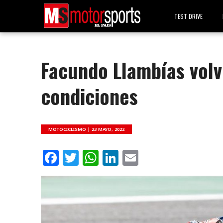
TEST DRIVE
Facundo Llambías volv
condiciones
MOTOCICLISMO |
23 MAYO, 2022
Facebook
Twitter
WhatsApp
LinkedIn
Email