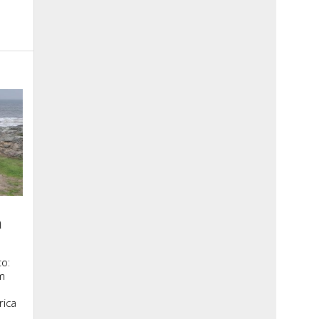
a
o:
m
rica