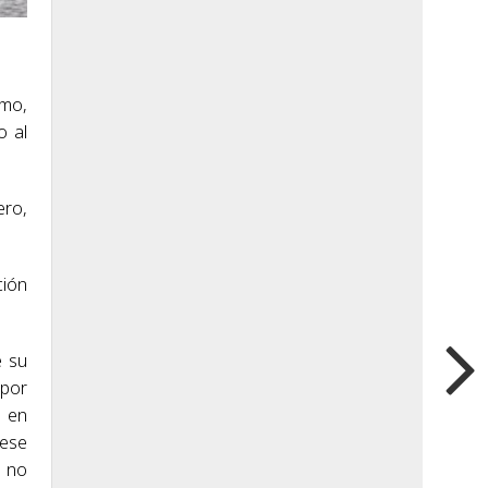
smo,
o al
ero,
ción
e su
 por
o en
 ese
e no