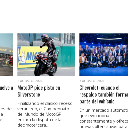
VER NOTA
VER NOTA
5 AGOSTO, 2026
4 AGOSTO, 2026
uelve a
MotoGP pide pista en
Chevrolet: cuando el
Silverstone
respaldo también form
parte del vehículo
Finalizando el clásico receso
les de
veraniego, el Campeonato
En un mercado automot
la
del Mundo de MotoGP
que evoluciona
de
encara la disputa de la
constantemente y ofrec
decimotercera...
nuevas alternativas para