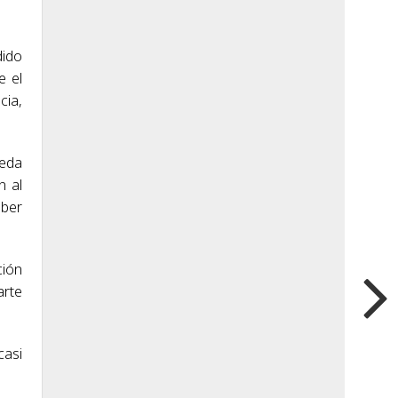
dido
e el
cia,
ueda
n al
aber
ción
arte
casi