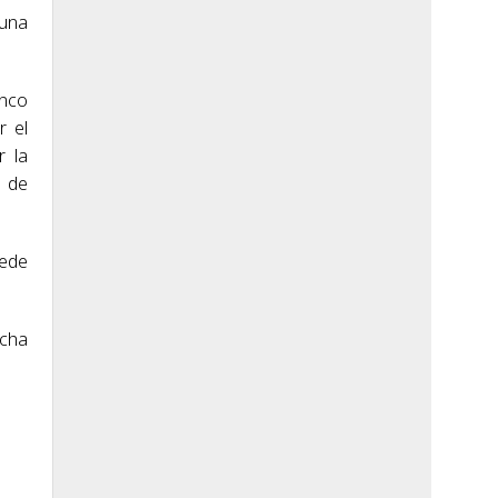
 una
inco
r el
r la
a de
uede
ucha