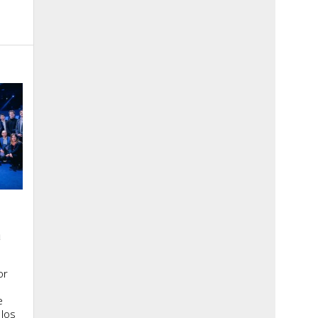
a
or
e
 los