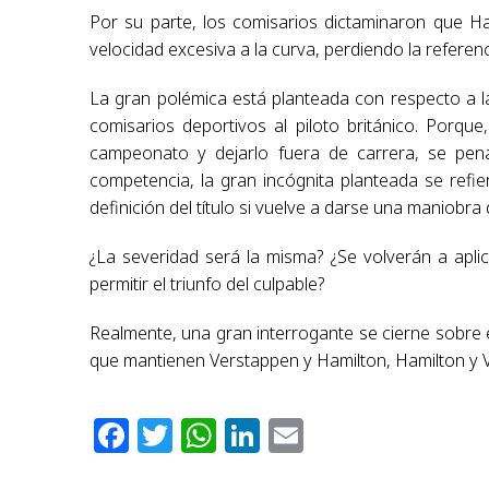
Por su parte, los comisarios dictaminaron que Ha
velocidad excesiva a la curva, perdiendo la referenc
La gran polémica está planteada con respecto a la 
comisarios deportivos al piloto británico. Porque,
campeonato y dejarlo fuera de carrera, se pe
competencia, la gran incógnita planteada se refie
definición del título si vuelve a darse una maniobr
¿La severidad será la misma? ¿Se volverán a apl
permitir el triunfo del culpable?
Realmente, una gran interrogante se cierne sobre e
que mantienen Verstappen y Hamilton, Hamilton y Ve
Facebook
Twitter
WhatsApp
LinkedIn
Email