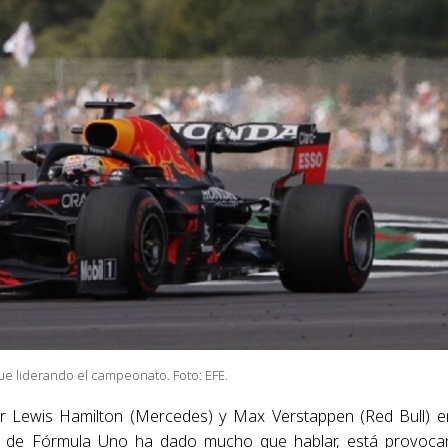
e liderando el campeonato. Foto: EFE.
or Lewis Hamilton (Mercedes) y Max Verstappen (Red Bull) e
ña de Fórmula Uno ha dado mucho que hablar, está provoc