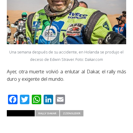
Una semana después de su accidente, en Holanda se produjo el
deceso de Edwin Straver. Foto: Dakar.com
Ayer, otra muerte volvió a enlutar al Dakar, el rally más
duro y exigente del mundo.
Facebook
Twitter
WhatsApp
LinkedIn
Email
RELATED ITEMS
RALLY DAKAR
ZZENSLIDER