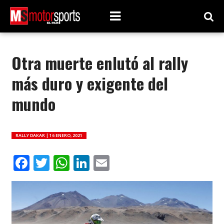
Otra muerte enlutó al rally
más duro y exigente del
mundo
RALLY DAKAR |
16 ENERO, 2021
Facebook
Twitter
WhatsApp
LinkedIn
Email