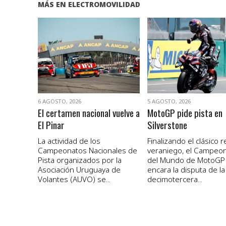
MÁS EN ELECTROMOVILIDAD
VER NOTA
VER NOTA
6 AGOSTO, 2026
5 AGOSTO, 2026
El certamen nacional vuelve a
MotoGP pide pista en
El Pinar
Silverstone
La actividad de los
Finalizando el clásico 
Campeonatos Nacionales de
veraniego, el Campeo
Pista organizados por la
del Mundo de MotoGP
Asociación Uruguaya de
encara la disputa de la
Volantes (AUVO) se...
decimotercera...