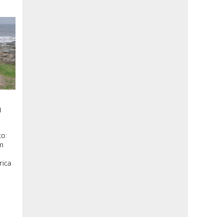
a
o:
m
rica