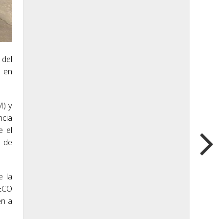
 del
s en
M) y
ncia
e el
s de
e la
 ECO
en a