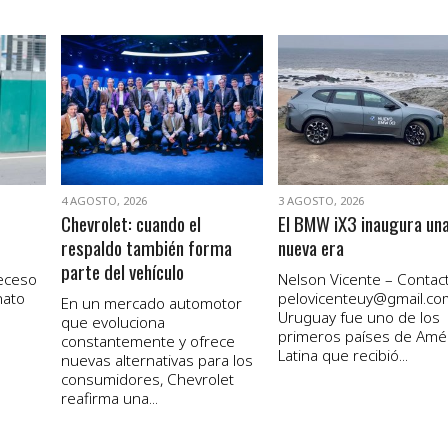
VER NOTA
VER NOTA
4 AGOSTO, 2026
3 AGOSTO, 2026
Chevrolet: cuando el
El BMW iX3 inaugura un
respaldo también forma
nueva era
parte del vehículo
receso
Nelson Vicente – Contact
nato
pelovicenteuy@gmail.co
En un mercado automotor
Uruguay fue uno de los
que evoluciona
primeros países de Amé
constantemente y ofrece
Latina que recibió...
nuevas alternativas para los
consumidores, Chevrolet
reafirma una...