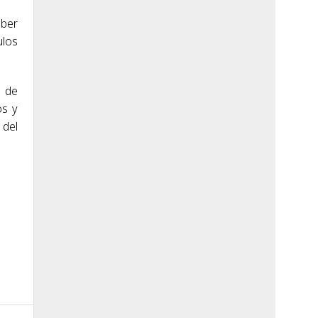
aber
ulos
n de
os y
 del