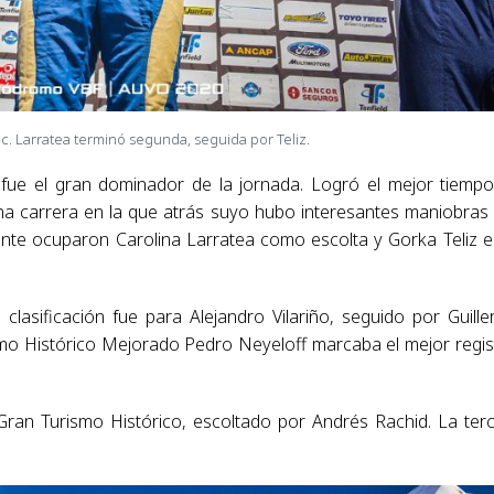
. Larratea terminó segunda, seguida por Teliz.
 fue el gran dominador de la jornada. Logró el mejor tiemp
 una carrera en la que atrás suyo hubo interesantes maniobras
ente ocuparon Carolina Larratea como escolta y Gorka Teliz e
clasificación fue para Alejandro Vilariño, seguido por Guill
mo Histórico Mejorado Pedro Neyeloff marcaba el mejor regis
Gran Turismo Histórico, escoltado por Andrés Rachid. La ter