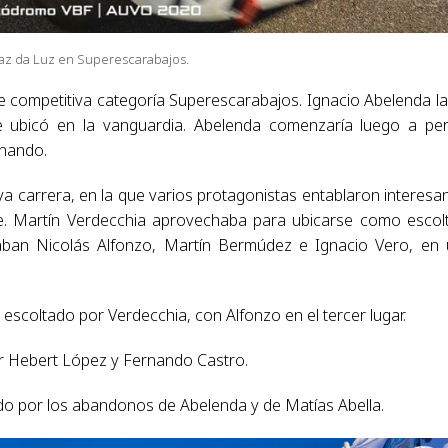
raz da Luz en Superescarabajos.
e competitiva categoría Superescarabajos. Ignacio Abelenda l
e ubicó en la vanguardia. Abelenda comenzaría luego a pe
onando.
va carrera, en la que varios protagonistas entablaron interesa
le. Martín Verdecchia aprovechaba para ubicarse como escol
aban Nicolás Alfonzo, Martín Bermúdez e Ignacio Vero, en
 escoltado por Verdecchia, con Alfonzo en el tercer lugar.
por Hebert López y Fernando Castro.
ido por los abandonos de Abelenda y de Matías Abella.