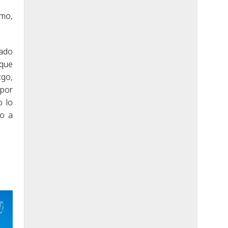
smo,
nado
 que
zgo,
 por
o lo
do a