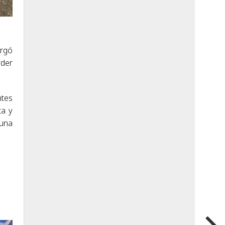
argó
rder
ntes
ta y
 una