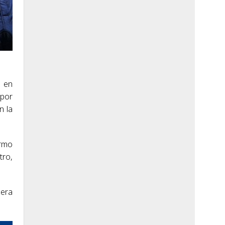
o en
 por
n la
ermo
tro,
cera