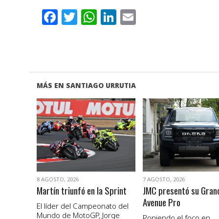
Facebook
Twitter
WhatsApp
LinkedIn
Email
MÁS EN SANTIAGO URRUTIA
VER NOTA
VER NOTA
8 AGOSTO, 2026
7 AGOSTO, 2026
Martín triunfó en la Sprint
JMC presentó su Gran
Avenue Pro
El líder del Campeonato del
Mundo de MotoGP, Jorge
Poniendo el foco en