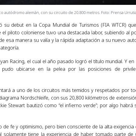
o autódromo alemán, con su circuito de 20.800 metros. Foto: Prensa Urruti
tó su debut en la Copa Mundial de Turismos (FIA WTCR) qu
 el piloto coloniense tuvo una destacada labor, subiendo al p
e esa manera su valía y la rápida adaptación a su nuevo auto
ategoría.
Cyan Racing, el cual el año pasado logró el título mundial. Y en
pudo ubicarse en la pelea por las posiciones de privile
entará a uno de los circuitos más temidos y respetados por t
 diagrama Nordschleife, con sus 20,800 kilómetros de extensión
ie Stewart bautizó como “el infierno verde”; por algo habrá 
 de fe y optimismo, pero bien consciente de la alta exigencia
 cual solamente tiene la experiencia de haber tomado parte de