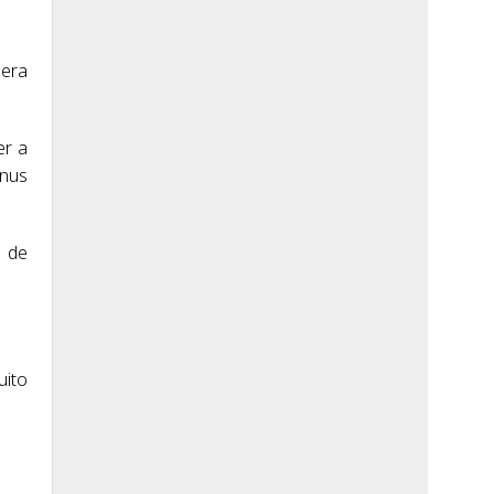
pera
er a
gnus
s de
uito