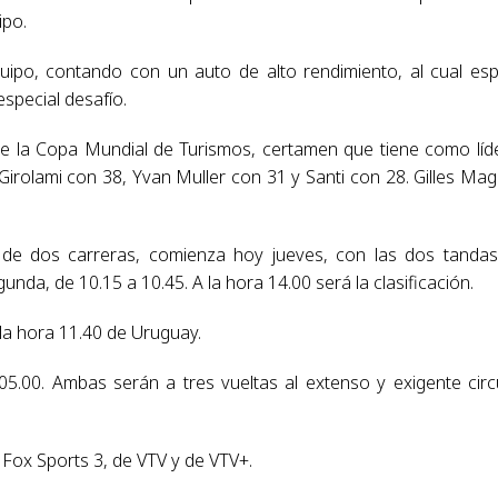
ipo.
quipo, contando con un auto de alto rendimiento, al cual es
special desafío.
 de la Copa Mundial de Turismos, certamen que tiene como líd
irolami con 38, Yvan Muller con 31 y Santi con 28. Gilles Ma
 de dos carreras, comienza hoy jueves, con las dos tanda
unda, de 10.15 a 10.45. A la hora 14.00 será la clasificación.
la hora 11.40 de Uruguay.
05.00. Ambas serán a tres vueltas al extenso y exigente circ
e Fox Sports 3, de VTV y de VTV+.