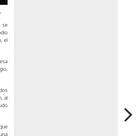
a.
e se
odio
, el
 esa
gio,
odos
, al
sido
 que
 una