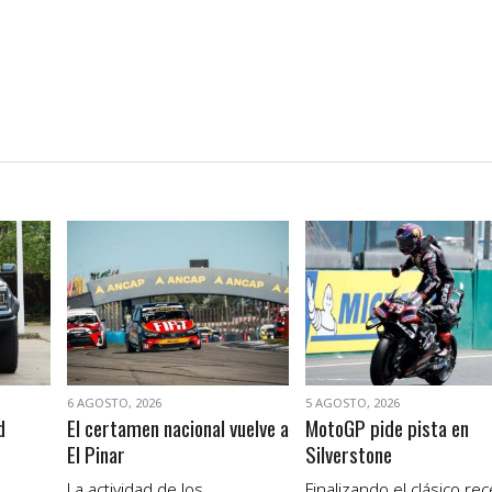
VER NOTA
VER NOTA
6 AGOSTO, 2026
5 AGOSTO, 2026
d
El certamen nacional vuelve a
MotoGP pide pista en
El Pinar
Silverstone
La actividad de los
Finalizando el clásico re