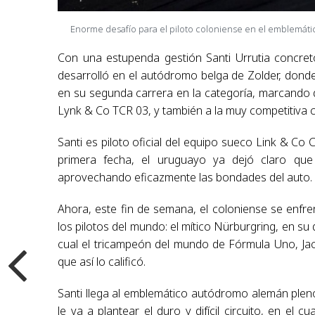
Enorme desafío para el piloto coloniense en el emblemátic
Con una estupenda gestión Santi Urrutia concre
desarrolló en el autódromo belga de Zolder, donde
en su segunda carrera en la categoría, marcando d
Lynk & Co TCR 03, y también a la muy competitiva c
Santi es piloto oficial del equipo sueco Link & Co 
primera fecha, el uruguayo ya dejó claro que 
aprovechando eficazmente las bondades del auto.
Ahora, este fin de semana, el coloniense se enfr
los pilotos del mundo: el mítico Nürburgring, en su
cual el tricampeón del mundo de Fórmula Uno, Jack
que así lo calificó.
Santi llega al emblemático autódromo alemán pleno
le va a plantear el duro y difícil circuito, en el