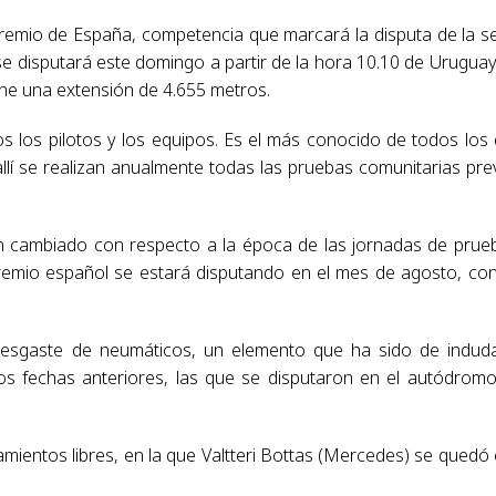
Premio de España, competencia que marcará la disputa de la s
 disputará este domingo a partir de la hora 10.10 de Uruguay
iene una extensión de 4.655 metros.
s los pilotos y los equipos. Es el más conocido de todos los
llí se realizan anualmente todas las pruebas comunitarias pre
an cambiado con respecto a la época de las jornadas de prue
premio español se estará disputando en el mes de agosto, co
desgaste de neumáticos, un elemento que ha sido de indud
 dos fechas anteriores, las que se disputaron en el autódrom
mientos libres, en la que Valtteri Bottas (Mercedes) se quedó