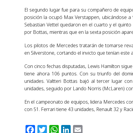
El segundo lugar fue para su compañero de equipo
posición la ocupó Max Verstappen, ubicándose a 9
Sebastian Vettel quedaron en el cuarto y el quin
por Bottas, mientras que en la sexta posición apa
Los pilotos de Mercedes tratarán de tomarse rev
en Silverstone, cortando el invicto que tenían este 
Con cinco fechas disputadas, Lewis Hamilton sigue 
tiene ahora 106 puntos. Con su triunfo del dom
unidades. Valtteri Bottas bajó al tercer lugar c
unidades, seguido por Lando Norris (McLaren) con 
En el campeonato de equipos, lidera Mercedes co
con 51. Ferrari tiene 43 unidades, Renault 32 y Raci
Facebook
Twitter
WhatsApp
LinkedIn
Email