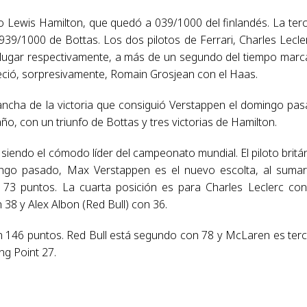
 Lewis Hamilton, que quedó a 039/1000 del finlandés. La ter
39/1000 de Bottas. Los dos pilotos de Ferrari, Charles Lecle
to lugar respectivamente, a más de un segundo del tiempo mar
reció, sorpresivamente, Romain Grosjean con el Haas.
ancha de la victoria que consiguió Verstappen el domingo pa
año, con un triunfo de Bottas y tres victorias de Hamilton.
siendo el cómodo líder del campeonato mundial. El piloto britá
ingo pasado, Max Verstappen es el nuevo escolta, al suma
on 73 puntos. La cuarta posición es para Charles Leclerc co
38 y Alex Albon (Red Bull) con 36.
n 146 puntos. Red Bull está segundo con 78 y McLaren es ter
ng Point 27.