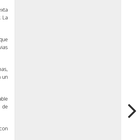
exta
. La
 que
vias
bas,
n un
able
o de
 con