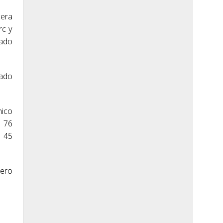
cera
rc y
cado
sado
nico
r 76
n 45
cero