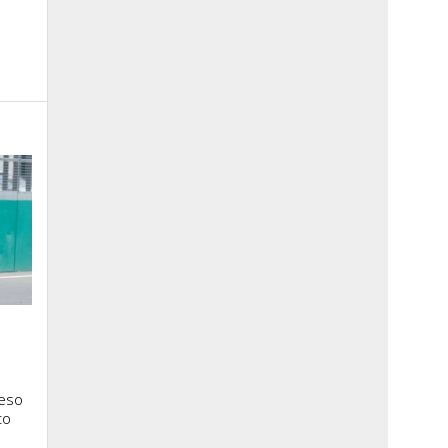
ceso
to