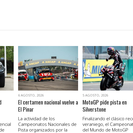
VER NOTA
VER NOTA
6 AGOSTO, 2026
5 AGOSTO, 2026
d
El certamen nacional vuelve a
MotoGP pide pista en
El Pinar
Silverstone
La actividad de los
Finalizando el clásico re
encial
Campeonatos Nacionales de
veraniego, el Campeona
 de
Pista organizados por la
del Mundo de MotoGP