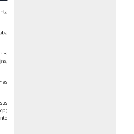
inta
taba
tres
jns,
ones
 sus
gar,
into