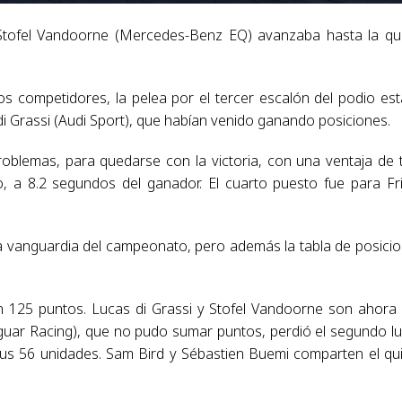
Stofel Vandoorne (Mercedes-Benz EQ) avanzaba hasta la qu
ios competidores, la pelea por el tercer escalón del podio es
 di Grassi (Audi Sport), que habían venido ganando posiciones.
roblemas, para quedarse con la victoria, con una ventaja de 
, a 8.2 segundos del ganador. El cuarto puesto fue para Fri
la vanguardia del campeonato, pero además la tabla de posici
con 125 puntos. Lucas di Grassi y Stofel Vandoorne son ahora
guar Racing), que no pudo sumar puntos, perdió el segundo lu
sus 56 unidades. Sam Bird y Sébastien Buemi comparten el qu