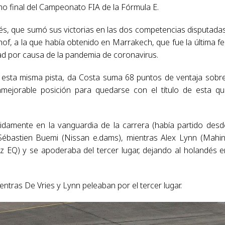
mo final del Campeonato FIA de la Fórmula E.
gués, que sumó sus victorias en las dos competencias disputada
of, a la que había obtenido en Marrakech, que fue la última f
dad por causa de la pandemia de coronavirus.
n esta misma pista, da Costa suma 68 puntos de ventaja sobr
mejorable posición para quedarse con el título de esta qu
idamente en la vanguardia de la carrera (había partido desd
zo Sébastien Buemi (Nissan e.dams), mientras Alex Lynn (Mahi
 EQ) y se apoderaba del tercer lugar, dejando al holandés e
ntras De Vries y Lynn peleaban por el tercer lugar.