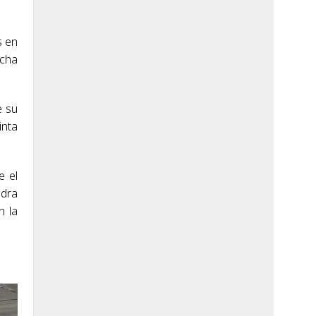
s en
echa
e su
inta
e el
ndra
n la