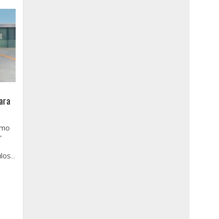
ara
imo
r
os...