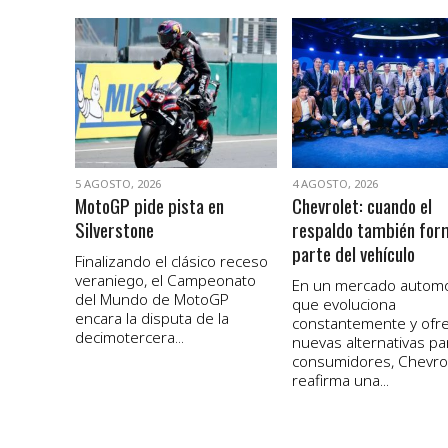
VER NOTA
VER NOTA
5 AGOSTO, 2026
4 AGOSTO, 2026
MotoGP pide pista en
Chevrolet: cuando el
Silverstone
respaldo también for
parte del vehículo
Finalizando el clásico receso
veraniego, el Campeonato
En un mercado autom
del Mundo de MotoGP
que evoluciona
encara la disputa de la
constantemente y ofr
decimotercera...
nuevas alternativas pa
consumidores, Chevro
reafirma una...