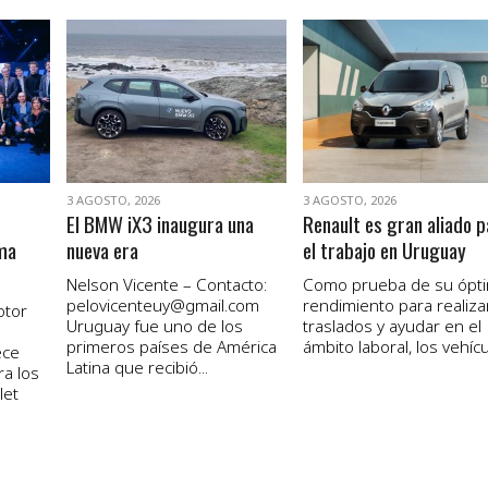
VER NOTA
VER NOTA
3 AGOSTO, 2026
3 AGOSTO, 2026
El BMW iX3 inaugura una
Renault es gran aliado p
ma
nueva era
el trabajo en Uruguay
Nelson Vicente – Contacto:
Como prueba de su ópt
pelovicenteuy@gmail.com
rendimiento para realiza
otor
Uruguay fue uno de los
traslados y ayudar en el
primeros países de América
ámbito laboral, los vehícul
ece
Latina que recibió...
ra los
let