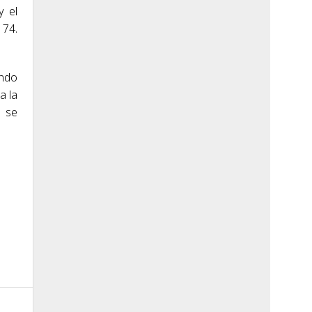
y el
 74.
ando
a la
e se