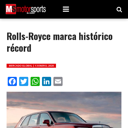
Rolls-Royce marca histórico
récord
MERCADO GLOBAL |
13 ENERO, 2020
Facebook
Twitter
WhatsApp
LinkedIn
Email