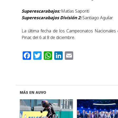
Superescarabajos:
Matías Saporiti
Superescarabajos División 2:
Santiago Aguilar
La última fecha de los Campeonatos Nacionales de
Pinar, del 6 al 8 de diciembre.
Facebook
Twitter
WhatsApp
LinkedIn
Email
MÁS EN AUVO
VER NOTA
VER NOTA