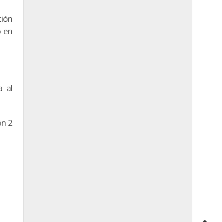
ción
ó en
a al
ón 2