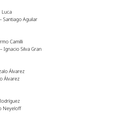
e Luca
 Santiago Aguilar
rmo Camilli
 Ignacio Silva Gran
alo Álvarez
o Álvarez
 Rodríguez
o Neyeloff