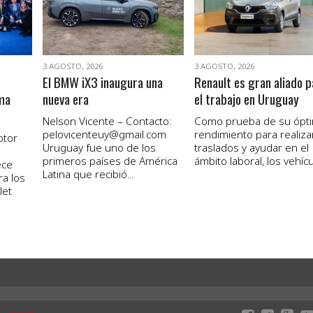
3 AGOSTO, 2026
3 AGOSTO, 2026
El BMW iX3 inaugura una
Renault es gran aliado p
ma
nueva era
el trabajo en Uruguay
Nelson Vicente – Contacto:
Como prueba de su ópt
pelovicenteuy@gmail.com
rendimiento para realiza
otor
Uruguay fue uno de los
traslados y ayudar en el
primeros países de América
ámbito laboral, los vehícul
ece
Latina que recibió...
ra los
let