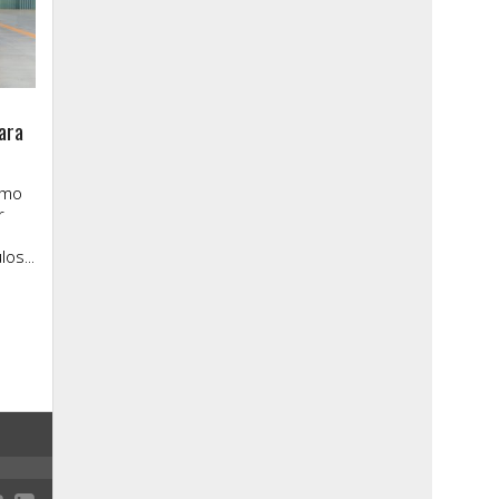
ara
imo
r
os...