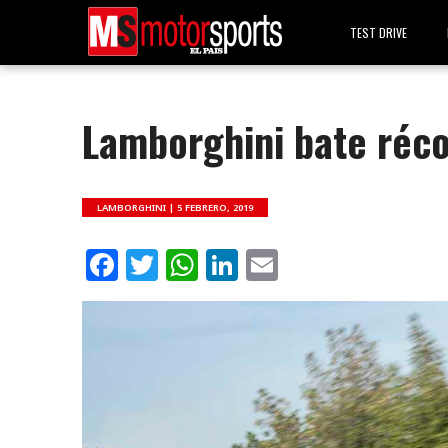
TEST DRIVE
Lamborghini bate réc
LAMBORGHINI |
5 FEBRERO, 2019
Facebook
Twitter
WhatsApp
LinkedIn
Email