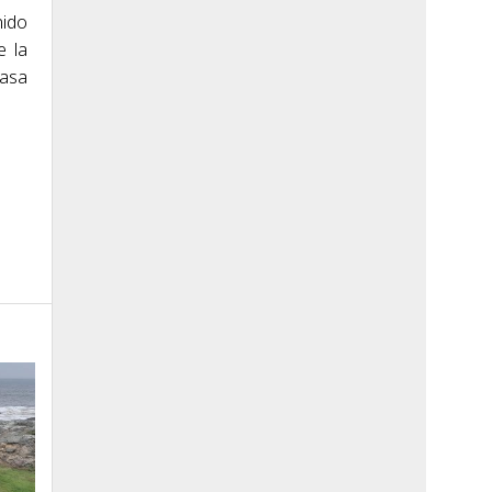
nido
e la
casa