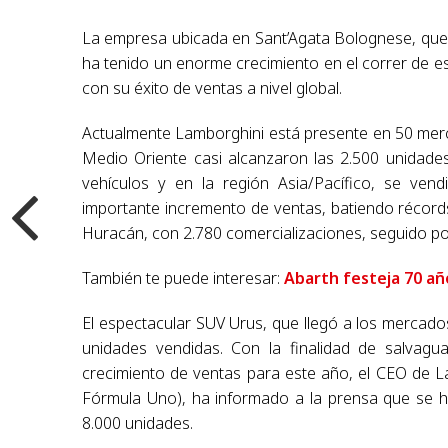
La empresa ubicada en Sant’Agata Bolognese, qu
ha tenido un enorme crecimiento en el correr de es
con su éxito de ventas a nivel global.
Actualmente Lamborghini está presente en 50 merc
Medio Oriente casi alcanzaron las 2.500 unidades
vehículos y en la región Asia/Pacífico, se v
importante incremento de ventas, batiendo récords
Huracán, con 2.780 comercializaciones, seguido po
También te puede interesar:
Abarth festeja 70 añ
El espectacular SUV Urus, que llegó a los mercado
unidades vendidas. Con la finalidad de salvagu
crecimiento de ventas para este año, el CEO de La
Fórmula Uno), ha informado a la prensa que se ha 
8.000 unidades.