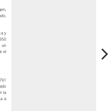
gen,
ado,
ca y
.950
s un
e el
.761
tado
n la
ta a