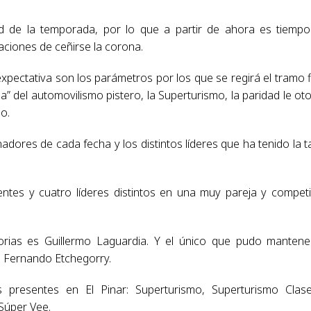
d de la temporada, por lo que a partir de ahora es tiemp
aciones de ceñirse la corona.
pectativa son los parámetros por los que se regirá el tramo f
na” del automovilismo pistero, la Superturismo, la paridad le ot
o.
dores de cada fecha y los distintos líderes que ha tenido la t
tes y cuatro líderes distintos en una muy pareja y competi
orias es Guillermo Laguardia. Y el único que pudo mantene
 Fernando Etchegorry.
 presentes en El Pinar: Superturismo, Superturismo Clas
Súper Vee.