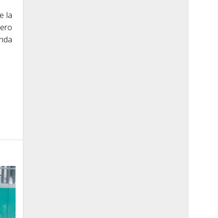
e la
mero
unda