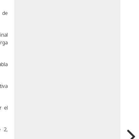
o de
inal
orga
abla
tiva
r el
e 2,