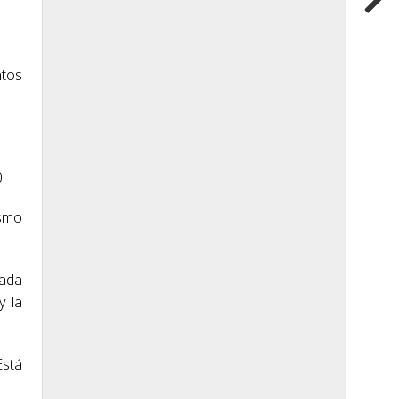
ntos
.
ismo
cada
y la
Está