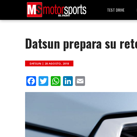
TEST DRIVE
Datsun prepara su ret
DATSUN |
28 AGOSTO, 2018
Facebook
Twitter
WhatsApp
LinkedIn
Email