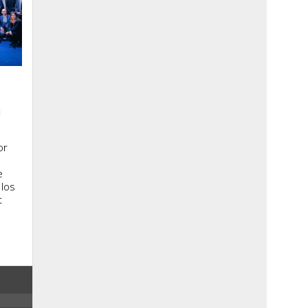
a
or
e
 los
t