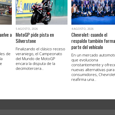
5 AGOSTO, 2026
4 AGOSTO, 2026
uelve a
MotoGP pide pista en
Chevrolet: cuando el
Silverstone
respaldo también form
parte del vehículo
Finalizando el clásico receso
les de
veraniego, el Campeonato
En un mercado automot
la
del Mundo de MotoGP
que evoluciona
de
encara la disputa de la
constantemente y ofrec
decimotercera...
nuevas alternativas para
consumidores, Chevrole
reafirma una...