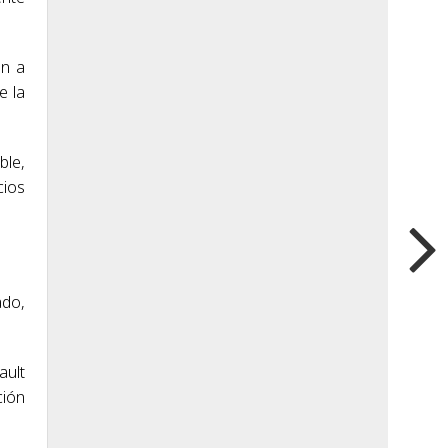
un a
e la
ble,
cios
ado,
ault
ción