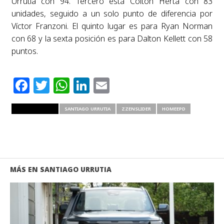
Urrutia con 94. Tercero está Colton Herta con 83
unidades, seguido a un solo punto de diferencia por
Víctor Franzoni. El quinto lugar es para Ryan Norman
con 68 y la sexta posición es para Dalton Kellett con 58
puntos.
Facebook
Twitter
WhatsApp
LinkedIn
Email
RELATED ITEMS
SANTIAGO URRUTIA
ZZENSLIDER
HOMEEPD
MÁS EN SANTIAGO URRUTIA