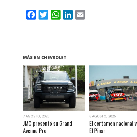
Facebook
Twitter
WhatsApp
LinkedIn
Email
MÁS EN CHEVROLET
VER NOTA
VER NOTA
7 AGOSTO, 2026
6 AGOSTO, 2026
JMC presentó su Grand
El certamen nacional v
Avenue Pro
El Pinar