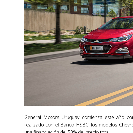
General Motors Uruguay comienza este año con
realizado con el Banco HSBC, los modelos Chevro
una financiación del 50% del precio total.