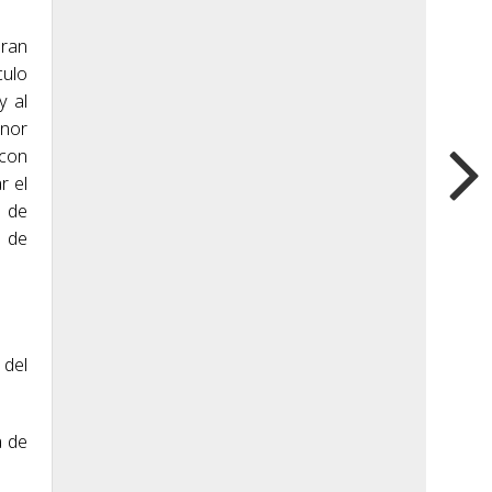
gran
culo
y al
enor
 con
r el
 de
l de
 del
a de