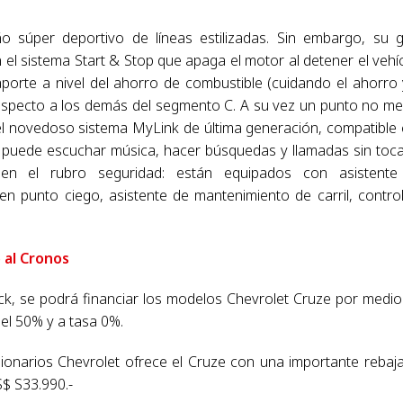
o súper deportivo de líneas estilizadas. Sin embargo, su 
en el sistema Start & Stop que apaga el motor al detener el vehí
orte a nivel del ahorro de combustible (cuidando el ahorro 
respecto a los demás del segmento C. A su vez un punto no m
el novedoso sistema MyLink de última generación, compatible
e puede escuchar música, hacer búsquedas y llamadas sin toca
 en el rubro seguridad: están equipados con asistente
a en punto ciego, asistente de mantenimiento de carril, contro
 al Cronos
ck, se podrá financiar los modelos Chevrolet Cruze por medio
el 50% y a tasa 0%.
sionarios Chevrolet ofrece el Cruze con una importante rebaj
S$ S33.990.-