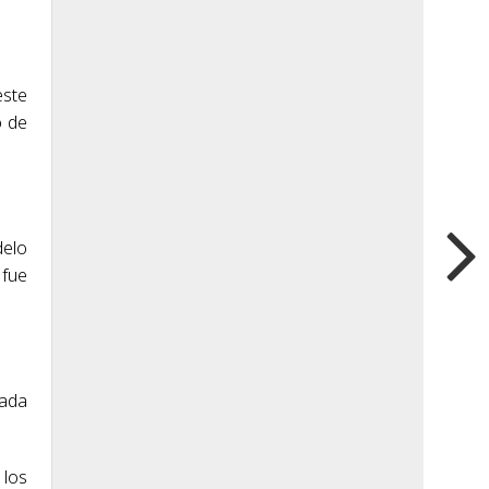
este
o de
delo
 fue
cada
 los