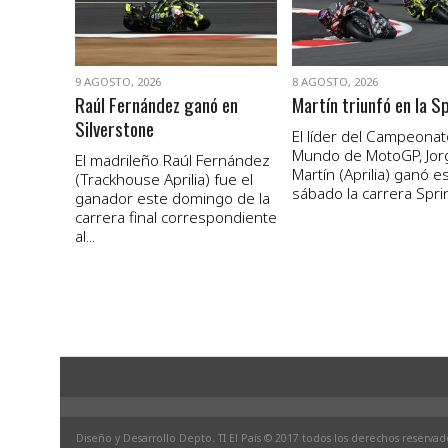
9 AGOSTO, 2026
8 AGOSTO, 2026
Raúl Fernández ganó en
Martín triunfó en la S
Silverstone
El líder del Campeonat
Mundo de MotoGP, Jor
El madrileño Raúl Fernández
Martín (Aprilia) ganó e
(Trackhouse Aprilia) fue el
sábado la carrera Sprint
ganador este domingo de la
carrera final correspondiente
al...
Diseño y Desarrollo Depto. TI El País © 2017 todos los derechos reservad