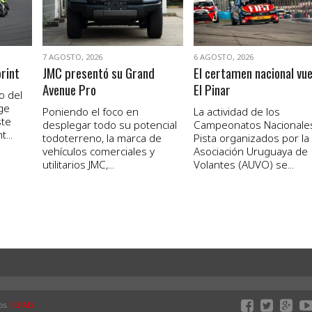
7 AGOSTO, 2026
6 AGOSTO, 2026
print
JMC presentó su Grand
El certamen nacional vue
Avenue Pro
El Pinar
o del
ge
Poniendo el foco en
La actividad de los
ste
desplegar todo su potencial
Campeonatos Nacionale
...
todoterreno, la marca de
Pista organizados por la
vehículos comerciales y
Asociación Uruguaya de
utilitarios JMC,...
Volantes (AUVO) se...
os.
ELPAIS