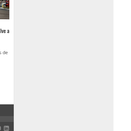
lve a
s de