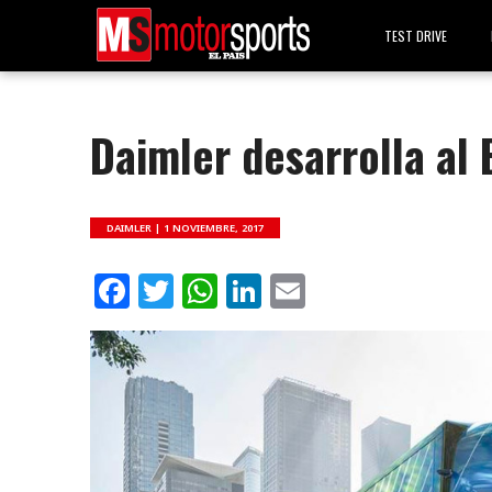
TEST DRIVE
Daimler desarrolla al 
DAIMLER |
1 NOVIEMBRE, 2017
Facebook
Twitter
WhatsApp
LinkedIn
Email