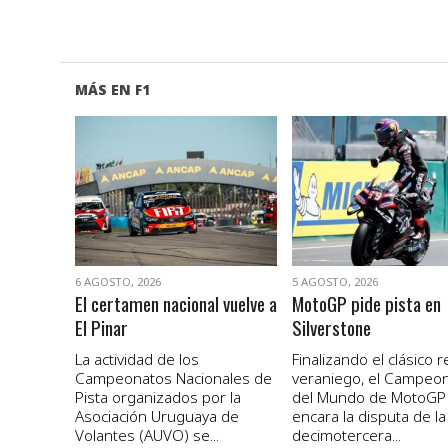
MÁS EN F1
VER NOTA
VER NOTA
6 AGOSTO, 2026
5 AGOSTO, 2026
El certamen nacional vuelve a
MotoGP pide pista en
El Pinar
Silverstone
La actividad de los
Finalizando el clásico 
Campeonatos Nacionales de
veraniego, el Campeo
Pista organizados por la
del Mundo de MotoGP
Asociación Uruguaya de
encara la disputa de la
Volantes (AUVO) se...
decimotercera...