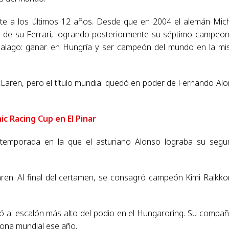
nte a los últimos 12 años. Desde que en 2004 el alemán Mic
de su Ferrari, logrando posteriormente su séptimo campeo
e halago: ganar en Hungría y ser campeón del mundo en la m
Laren, pero el título mundial quedó en poder de Fernando Al
ic Racing Cup en El Pinar
 temporada en la que el asturiano Alonso lograba su seg
ren. Al final del certamen, se consagró campeón Kimi Raikk
ió al escalón más alto del podio en el Hungaroring. Su compa
rona mundial ese año.