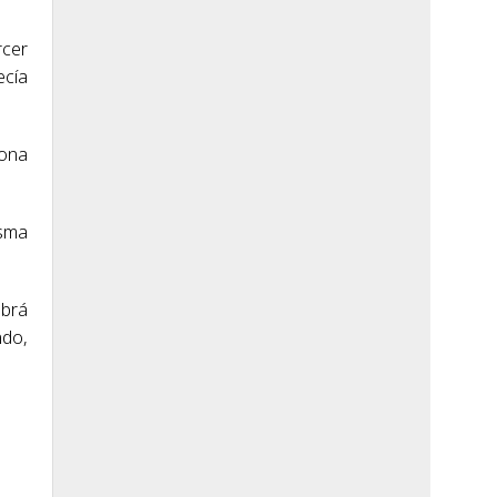
rcer
ecía
rona
isma
abrá
ndo,