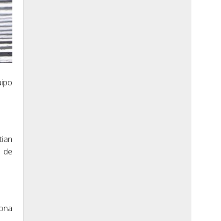
uipo
tian
a de
rona