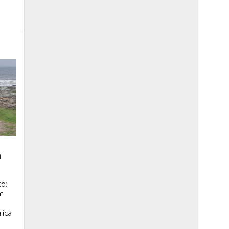
a
o:
m
rica