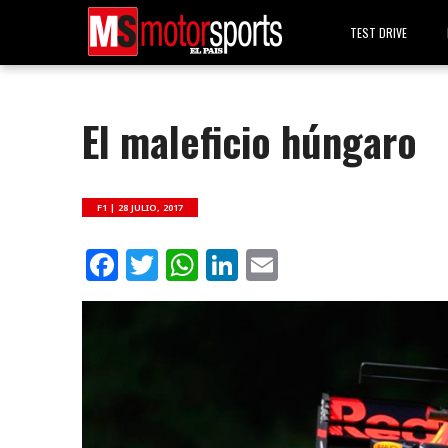
TEST DRIVE
El maleficio húngaro
F1 |
28 JULIO, 2017
Facebook
Twitter
WhatsApp
LinkedIn
Email