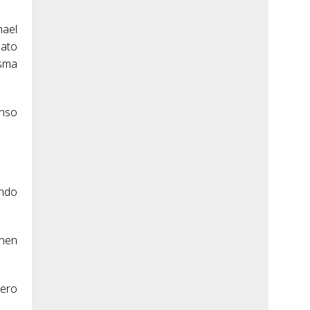
hael
nato
isma
onso
undo
onen
ñero