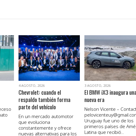
VER NOTA
VER NOTA
4 AGOSTO, 2026
3 AGOSTO, 2026
Chevrolet: cuando el
El BMW iX3 inaugura un
respaldo también forma
nueva era
parte del vehículo
receso
Nelson Vicente – Contact
nato
pelovicenteuy@gmail.co
En un mercado automotor
Uruguay fue uno de los
que evoluciona
primeros países de Amé
constantemente y ofrece
Latina que recibió...
nuevas alternativas para los