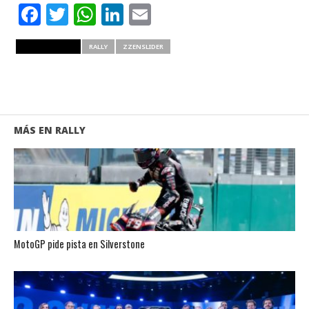
Facebook
Twitter
WhatsApp
LinkedIn
Email
RELATED ITEMS
RALLY
ZZENSLIDER
MÁS EN RALLY
MotoGP pide pista en Silverstone