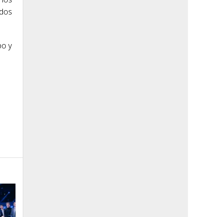
 dos
po y