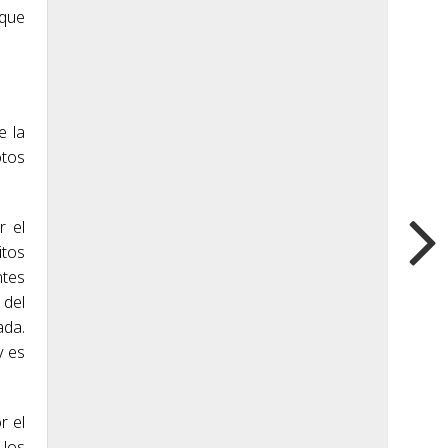
 que
e la
otos
r el
itos
ntes
 del
ada.
y es
r el
 los