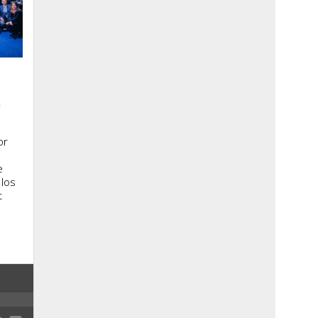
a
or
e
 los
t