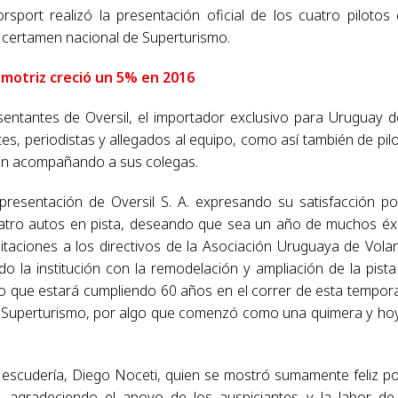
rsport realizó la presentación oficial de los cuatro pilotos
el certamen nacional de Superturismo.
omotriz creció un 5% en 2016
entantes de Oversil, el importador exclusivo para Uruguay d
es, periodistas y allegados al equipo, como así también de pil
ron acompañando a sus colegas.
presentación de Oversil S. A. expresando su satisfacción po
atro autos en pista, deseando que sea un año de muchos éx
citaciones a los directivos de la Asociación Uruguaya de Vola
o la institución con la remodelación y ampliación de la pista
uito que estará cumpliendo 60 años en el correr de esta tempor
ría Superturismo, por algo que comenzó como una quimera y ho
 escudería, Diego Noceti, quien se mostró sumamente feliz po
 agradeciendo el apoyo de los auspiciantes y la labor de