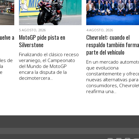
5 AGOSTO, 2026
4 AGOSTO, 2026
uelve a
MotoGP pide pista en
Chevrolet: cuando el
Silverstone
respaldo también form
parte del vehículo
Finalizando el clásico receso
les de
veraniego, el Campeonato
En un mercado automot
la
del Mundo de MotoGP
que evoluciona
de
encara la disputa de la
constantemente y ofrec
decimotercera...
nuevas alternativas para
consumidores, Chevrole
reafirma una...