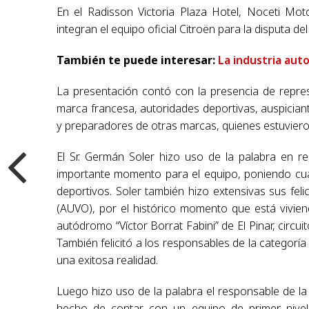
En el Radisson Victoria Plaza Hotel, Noceti Moto
integran el equipo oficial Citroën para la disputa d
También te puede interesar:
La industria aut
La presentación contó con la presencia de repres
marca francesa, autoridades deportivas, auspiciant
y preparadores de otras marcas, quienes estuvie
El Sr. Germán Soler hizo uso de la palabra en re
importante momento para el equipo, poniendo cu
deportivos. Soler también hizo extensivas sus feli
(AUVO), por el histórico momento que está viviend
autódromo “Víctor Borrat Fabini” de El Pinar, circ
También felicitó a los responsables de la catego
una exitosa realidad.
Luego hizo uso de la palabra el responsable de la
hecho de contar con un equipo de primer nivel,