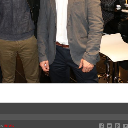
os.
ELPAIS