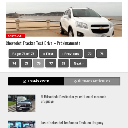
CHEVROLET
Chevrolet Tracker Test Drive – Próximamente
Page 76 of 78
« First
‹ Previous
72
73
74
75
76
77
78
Next ›
LO MÁS VISTO
ÚLTIMOS ARTÍCULOS
El Mitsubishi Destinator ya está en el mercado
uruguayo
Los efectos del fenómeno Tesla en Uruguay