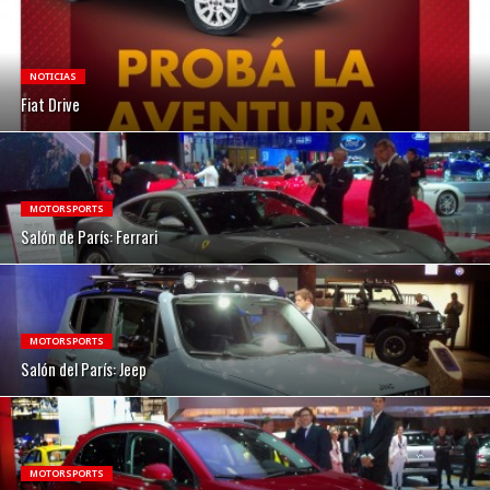
NOTICIAS
Fiat Drive
MOTORSPORTS
Salón de París: Ferrari
MOTORSPORTS
Salón del París: Jeep
MOTORSPORTS