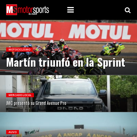
MOTOCICLISMO
Martín triunfó en la Sprint
MERCADO LOCAL
JMC presentó su Grand Avenue Pro
AUVO