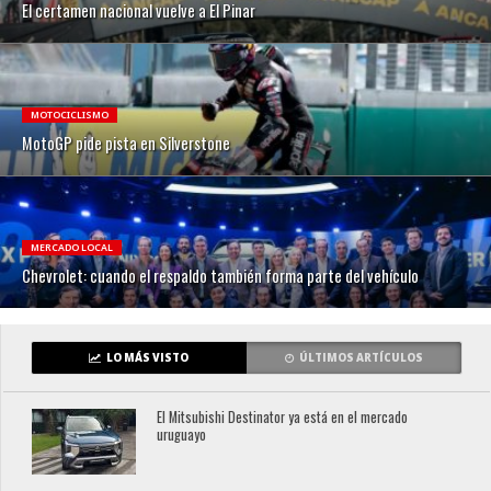
El certamen nacional vuelve a El Pinar
MOTOCICLISMO
MotoGP pide pista en Silverstone
MERCADO LOCAL
Chevrolet: cuando el respaldo también forma parte del vehículo
LO MÁS VISTO
ÚLTIMOS ARTÍCULOS
El Mitsubishi Destinator ya está en el mercado
uruguayo