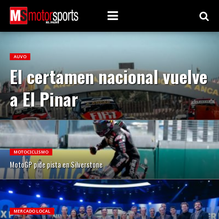
AUVO
El certamen nacional vuelve
a El Pinar
MOTOCICLISMO
MotoGP pide pista en Silverstone
MERCADO LOCAL