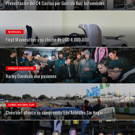
Presentación del C4 Cactus por Gonzalo Ruiz Automóviles
NOTICIAS
Floyd Mayweather y su chiche de USD 4.800.000
HARLEY-DAVIDSON
Harley Davidson une pasiones
SONIC RACING CUP
Chevrolet afianza su compromiso con Animales Sin Hogar