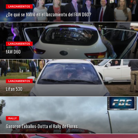
LANZAMIENTOS
¿De qué se habló en el lanzamiento del FAW D60?
LANZAMIENTOS
FAW D60
LANZAMIENTOS
Lifan 530
RALLY
Ganaron Zeballos-Dotta el Rally de Flores