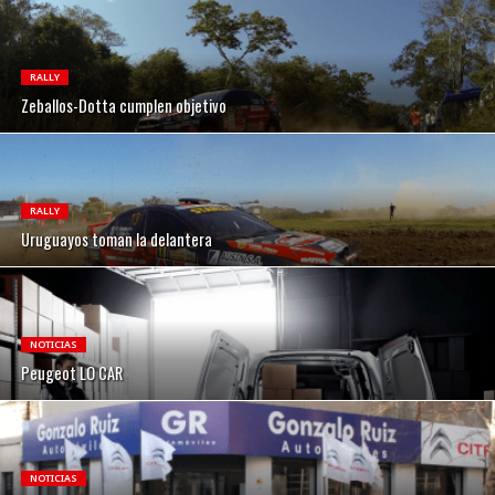
RALLY
Zeballos-Dotta cumplen objetivo
RALLY
Uruguayos toman la delantera
NOTICIAS
Peugeot LO CAR
NOTICIAS