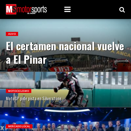
AUVO
El certamen nacional vuelve
a El Pinar
MOTOCICLISMO
MotoGP pide pista en Silverstone
MERCADO LOCAL