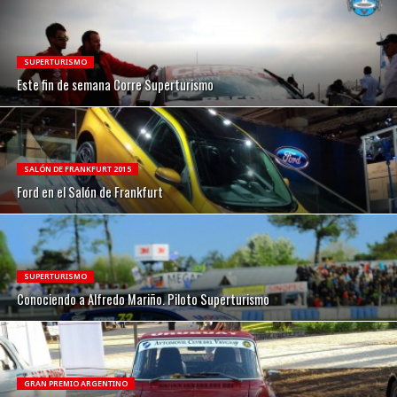
SUPERTURISMO
Este fin de semana Corre Superturismo
SALÓN DE FRANKFURT 2015
Ford en el Salón de Frankfurt
SUPERTURISMO
Conociendo a Alfredo Mariño. Piloto Superturismo
GRAN PREMIO ARGENTINO