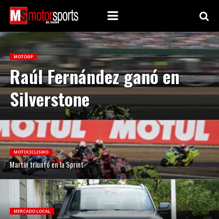
MOTOGP
Raúl Fernández ganó en
Silverstone
MOTOCICLISMO
Martín triunfó en la Sprint
MERCADO LOCAL