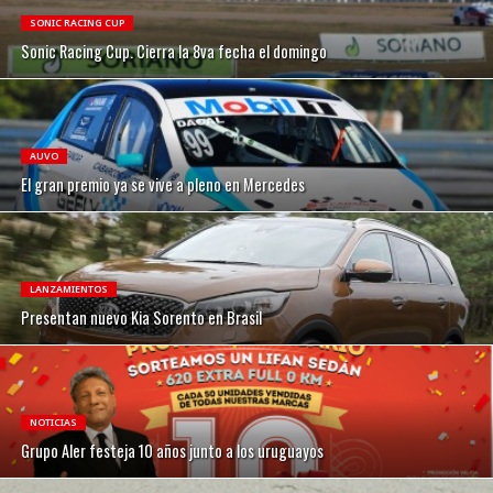
SONIC RACING CUP
Sonic Racing Cup. Cierra la 8va fecha el domingo
AUVO
El gran premio ya se vive a pleno en Mercedes
LANZAMIENTOS
Presentan nuevo Kia Sorento en Brasil
NOTICIAS
Grupo Aler festeja 10 años junto a los uruguayos