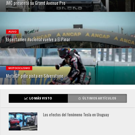
JMC presentó su Grand Avenue Pro
AUVO
El certamen nacional vuelve a El Pinar
MOTOCICLISMO
MotoGP pide pista en Silverstone
LO MÁS VISTO
ÚLTIMOS ARTÍCULOS
Los efectos del fenómeno Tesla en Uruguay